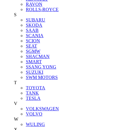
RAVON
ROLLS-ROYCE
S
SUBARU
SKODA
SAAB
SCANIA
SCION
SEAT
SGMW
SHACMAN
SMART
SSANG YONG
SUZUKI
SWM MOTORS
T
TOYOTA
TANK
TESLA
V
VOLKSWAGEN
VOLVO
W
WULING
X