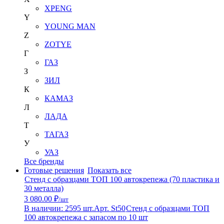
XPENG
Y
YOUNG MAN
Z
ZOTYE
Г
ГАЗ
З
ЗИЛ
К
КАМАЗ
Л
ЛАДА
Т
ТАГАЗ
У
УАЗ
Все бренды
Готовые решения
Показать все
Стенд с образцами ТОП 100 автокрепежа (70 пластика и
30 металла)
3 080.00 ₽
/шт
В наличии: 2595 шт.
Арт. St50
Стенд с образцами ТОП
100 автокрепежа с запасом по 10 шт