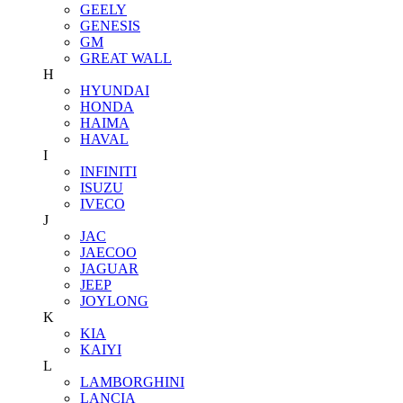
GEELY
GENESIS
GM
GREAT WALL
H
HYUNDAI
HONDA
HAIMA
HAVAL
I
INFINITI
ISUZU
IVECO
J
JAC
JAECOO
JAGUAR
JEEP
JOYLONG
K
KIA
KAIYI
L
LAMBORGHINI
LANCIA