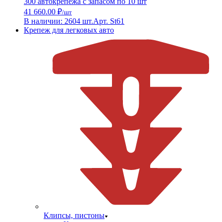
300 автокрепежа с запасом по 10 шт
41 660.00 ₽
/шт
В наличии: 2604 шт.
Арт. St61
Крепеж для легковых авто
Клипсы, пистоны