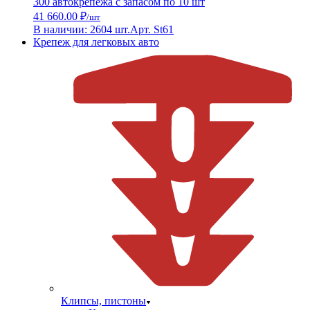
300 автокрепежа с запасом по 10 шт
41 660.00 ₽
/шт
В наличии: 2604 шт.
Арт. St61
Крепеж для легковых авто
Клипсы, пистоны