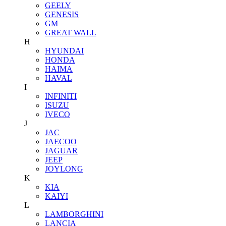
GEELY
GENESIS
GM
GREAT WALL
H
HYUNDAI
HONDA
HAIMA
HAVAL
I
INFINITI
ISUZU
IVECO
J
JAC
JAECOO
JAGUAR
JEEP
JOYLONG
K
KIA
KAIYI
L
LAMBORGHINI
LANCIA