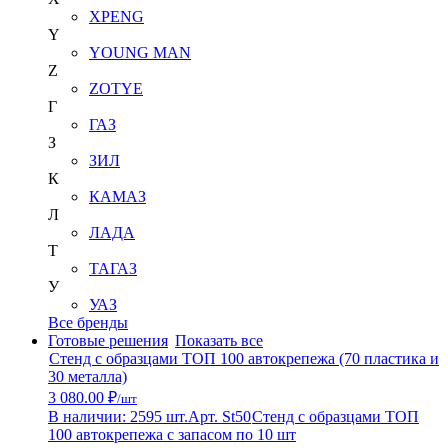
XPENG
Y
YOUNG MAN
Z
ZOTYE
Г
ГАЗ
З
ЗИЛ
К
КАМАЗ
Л
ЛАДА
Т
ТАГАЗ
У
УАЗ
Все бренды
Готовые решения
Показать все
Стенд с образцами ТОП 100 автокрепежа (70 пластика и
30 металла)
3 080.00 ₽
/шт
В наличии: 2595 шт.
Арт. St50
Стенд с образцами ТОП
100 автокрепежа с запасом по 10 шт