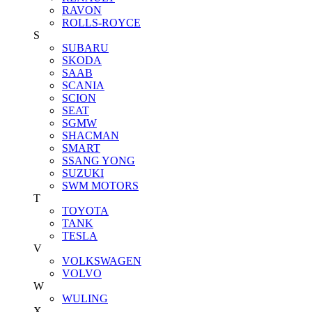
RAVON
ROLLS-ROYCE
S
SUBARU
SKODA
SAAB
SCANIA
SCION
SEAT
SGMW
SHACMAN
SMART
SSANG YONG
SUZUKI
SWM MOTORS
T
TOYOTA
TANK
TESLA
V
VOLKSWAGEN
VOLVO
W
WULING
X