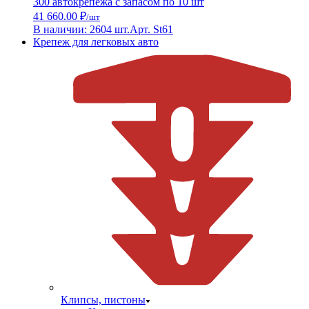
300 автокрепежа с запасом по 10 шт
41 660.00 ₽
/шт
В наличии: 2604 шт.
Арт. St61
Крепеж для легковых авто
Клипсы, пистоны