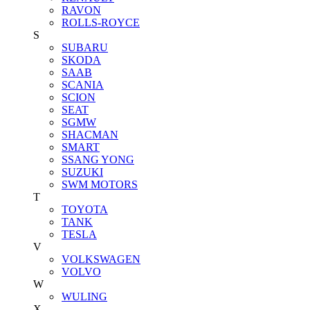
RAVON
ROLLS-ROYCE
S
SUBARU
SKODA
SAAB
SCANIA
SCION
SEAT
SGMW
SHACMAN
SMART
SSANG YONG
SUZUKI
SWM MOTORS
T
TOYOTA
TANK
TESLA
V
VOLKSWAGEN
VOLVO
W
WULING
X