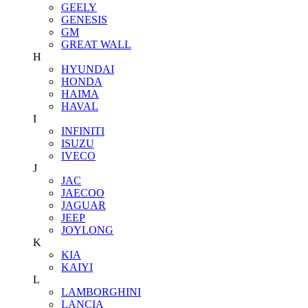
GEELY
GENESIS
GM
GREAT WALL
H
HYUNDAI
HONDA
HAIMA
HAVAL
I
INFINITI
ISUZU
IVECO
J
JAC
JAECOO
JAGUAR
JEEP
JOYLONG
K
KIA
KAIYI
L
LAMBORGHINI
LANCIA