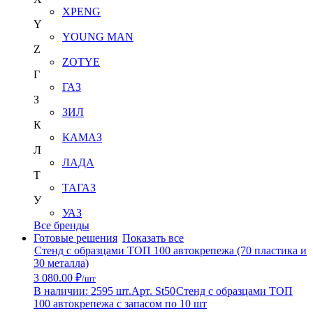
XPENG
Y
YOUNG MAN
Z
ZOTYE
Г
ГАЗ
З
ЗИЛ
К
КАМАЗ
Л
ЛАДА
Т
ТАГАЗ
У
УАЗ
Все бренды
Готовые решения
Показать все
Стенд с образцами ТОП 100 автокрепежа (70 пластика и
30 металла)
3 080.00 ₽
/шт
В наличии: 2595 шт.
Арт. St50
Стенд с образцами ТОП
100 автокрепежа с запасом по 10 шт