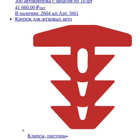
300 автокрепежа с запасом по 10 шт
41 660.00 ₽
/шт
В наличии: 2604 шт.
Арт. St61
Крепеж для легковых авто
Клипсы, пистоны