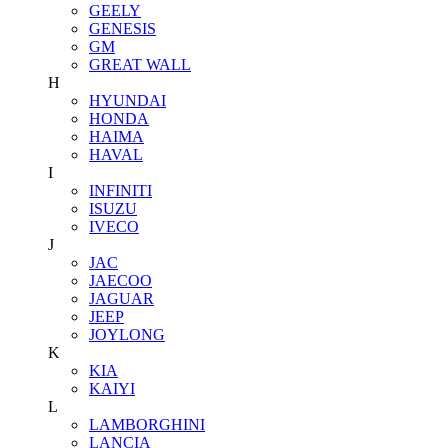
GEELY
GENESIS
GM
GREAT WALL
H
HYUNDAI
HONDA
HAIMA
HAVAL
I
INFINITI
ISUZU
IVECO
J
JAC
JAECOO
JAGUAR
JEEP
JOYLONG
K
KIA
KAIYI
L
LAMBORGHINI
LANCIA