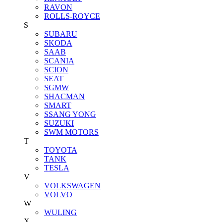
RAVON
ROLLS-ROYCE
S
SUBARU
SKODA
SAAB
SCANIA
SCION
SEAT
SGMW
SHACMAN
SMART
SSANG YONG
SUZUKI
SWM MOTORS
T
TOYOTA
TANK
TESLA
V
VOLKSWAGEN
VOLVO
W
WULING
X