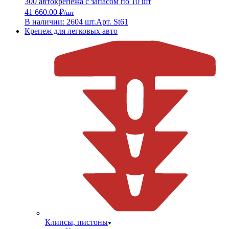
300 автокрепежа с запасом по 10 шт
41 660.00 ₽
/шт
В наличии: 2604 шт.
Арт. St61
Крепеж для легковых авто
Клипсы, пистоны