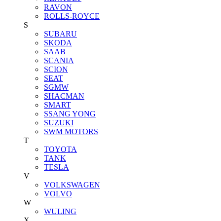
RAVON
ROLLS-ROYCE
S
SUBARU
SKODA
SAAB
SCANIA
SCION
SEAT
SGMW
SHACMAN
SMART
SSANG YONG
SUZUKI
SWM MOTORS
T
TOYOTA
TANK
TESLA
V
VOLKSWAGEN
VOLVO
W
WULING
X