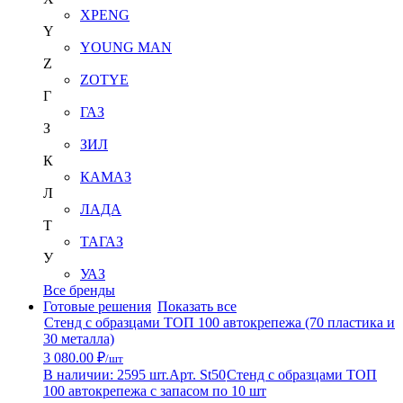
XPENG
Y
YOUNG MAN
Z
ZOTYE
Г
ГАЗ
З
ЗИЛ
К
КАМАЗ
Л
ЛАДА
Т
ТАГАЗ
У
УАЗ
Все бренды
Готовые решения
Показать все
Стенд с образцами ТОП 100 автокрепежа (70 пластика и
30 металла)
3 080.00 ₽
/шт
В наличии: 2595 шт.
Арт. St50
Стенд с образцами ТОП
100 автокрепежа с запасом по 10 шт