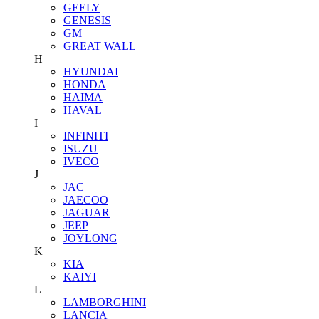
GEELY
GENESIS
GM
GREAT WALL
H
HYUNDAI
HONDA
HAIMA
HAVAL
I
INFINITI
ISUZU
IVECO
J
JAC
JAECOO
JAGUAR
JEEP
JOYLONG
K
KIA
KAIYI
L
LAMBORGHINI
LANCIA