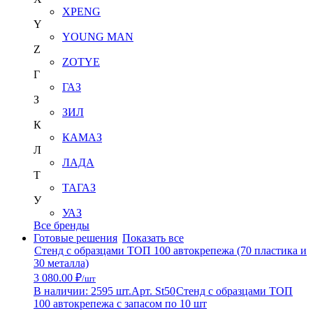
XPENG
Y
YOUNG MAN
Z
ZOTYE
Г
ГАЗ
З
ЗИЛ
К
КАМАЗ
Л
ЛАДА
Т
ТАГАЗ
У
УАЗ
Все бренды
Готовые решения
Показать все
Стенд с образцами ТОП 100 автокрепежа (70 пластика и
30 металла)
3 080.00 ₽
/шт
В наличии: 2595 шт.
Арт. St50
Стенд с образцами ТОП
100 автокрепежа с запасом по 10 шт