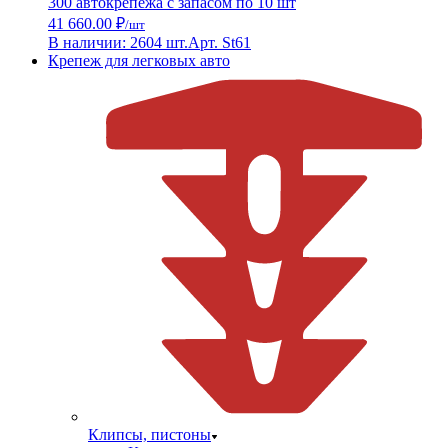
300 автокрепежа с запасом по 10 шт
41 660.00 ₽
/шт
В наличии: 2604 шт.
Арт. St61
Крепеж для легковых авто
Клипсы, пистоны