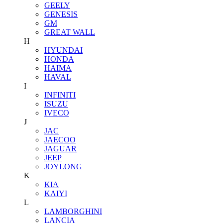
GEELY
GENESIS
GM
GREAT WALL
H
HYUNDAI
HONDA
HAIMA
HAVAL
I
INFINITI
ISUZU
IVECO
J
JAC
JAECOO
JAGUAR
JEEP
JOYLONG
K
KIA
KAIYI
L
LAMBORGHINI
LANCIA