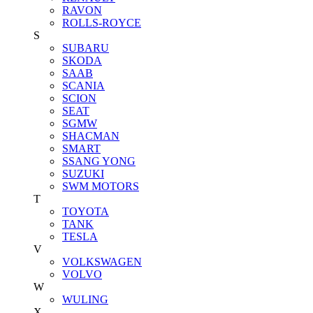
RAVON
ROLLS-ROYCE
S
SUBARU
SKODA
SAAB
SCANIA
SCION
SEAT
SGMW
SHACMAN
SMART
SSANG YONG
SUZUKI
SWM MOTORS
T
TOYOTA
TANK
TESLA
V
VOLKSWAGEN
VOLVO
W
WULING
X