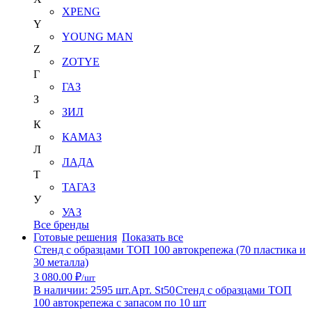
XPENG
Y
YOUNG MAN
Z
ZOTYE
Г
ГАЗ
З
ЗИЛ
К
КАМАЗ
Л
ЛАДА
Т
ТАГАЗ
У
УАЗ
Все бренды
Готовые решения
Показать все
Стенд с образцами ТОП 100 автокрепежа (70 пластика и
30 металла)
3 080.00 ₽
/шт
В наличии: 2595 шт.
Арт. St50
Стенд с образцами ТОП
100 автокрепежа с запасом по 10 шт