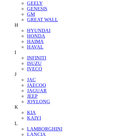
GEELY
GENESIS
GM
GREAT WALL
H
HYUNDAI
HONDA
HAIMA
HAVAL
I
INFINITI
ISUZU
IVECO
J
JAC
JAECOO
JAGUAR
JEEP
JOYLONG
K
KIA
KAIYI
L
LAMBORGHINI
LANCIA