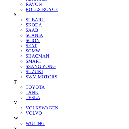
RAVON
ROLLS-ROYCE
S
SUBARU
SKODA
SAAB
SCANIA
SCION
SEAT
SGMW
SHACMAN
SMART
SSANG YONG
SUZUKI
SWM MOTORS
T
TOYOTA
TANK
TESLA
V
VOLKSWAGEN
VOLVO
W
WULING
X