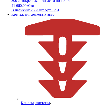
300 автокрепежа с запасом по 10 шт
41 660.00 ₽
/шт
В наличии: 2604 шт.
Арт. St61
Крепеж для легковых авто
Клипсы, пистоны