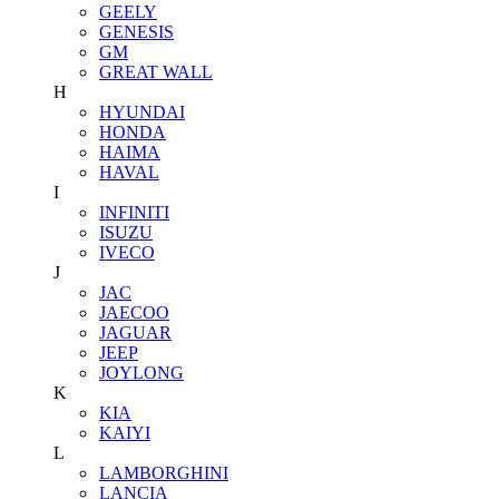
GEELY
GENESIS
GM
GREAT WALL
H
HYUNDAI
HONDA
HAIMA
HAVAL
I
INFINITI
ISUZU
IVECO
J
JAC
JAECOO
JAGUAR
JEEP
JOYLONG
K
KIA
KAIYI
L
LAMBORGHINI
LANCIA