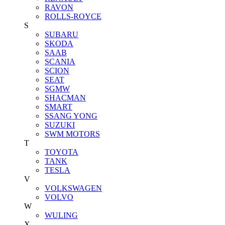
RAVON
ROLLS-ROYCE
S
SUBARU
SKODA
SAAB
SCANIA
SCION
SEAT
SGMW
SHACMAN
SMART
SSANG YONG
SUZUKI
SWM MOTORS
T
TOYOTA
TANK
TESLA
V
VOLKSWAGEN
VOLVO
W
WULING
X