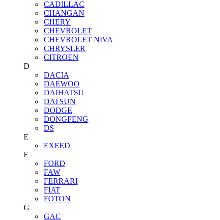
CADILLAC
CHANGAN
CHERY
CHEVROLET
CHEVROLET NIVA
CHRYSLER
CITROEN
D
DACIA
DAEWOO
DAIHATSU
DATSUN
DODGE
DONGFENG
DS
E
EXEED
F
FORD
FAW
FERRARI
FIAT
FOTON
G
GAC