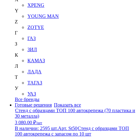
XPENG
Y
YOUNG MAN
Z
ZOTYE
Г
ГАЗ
З
ЗИЛ
К
КАМАЗ
Л
ЛАДА
Т
ТАГАЗ
У
УАЗ
Все бренды
Готовые решения
Показать все
Стенд с образцами ТОП 100 автокрепежа (70 пластика и
30 металла)
3 080.00 ₽
/шт
В наличии: 2595 шт.
Арт. St50
Стенд с образцами ТОП
100 автокрепежа с запасом по 10 шт