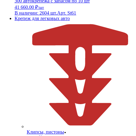
300 автокрепежа с запасом по 10 шт
41 660.00 ₽
/шт
В наличии: 2604 шт.
Арт. St61
Крепеж для легковых авто
Клипсы, пистоны