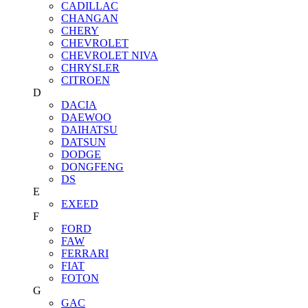
CADILLAC
CHANGAN
CHERY
CHEVROLET
CHEVROLET NIVA
CHRYSLER
CITROEN
D
DACIA
DAEWOO
DAIHATSU
DATSUN
DODGE
DONGFENG
DS
E
EXEED
F
FORD
FAW
FERRARI
FIAT
FOTON
G
GAC