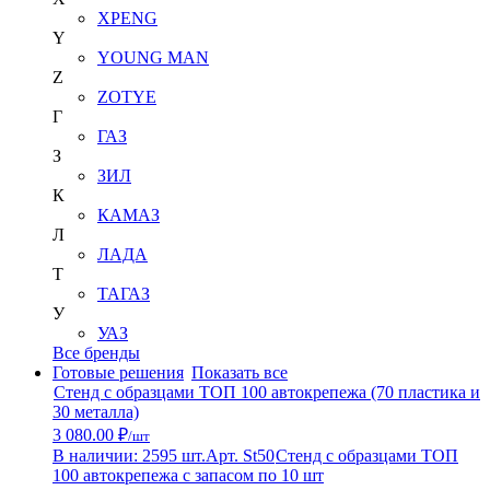
XPENG
Y
YOUNG MAN
Z
ZOTYE
Г
ГАЗ
З
ЗИЛ
К
КАМАЗ
Л
ЛАДА
Т
ТАГАЗ
У
УАЗ
Все бренды
Готовые решения
Показать все
Стенд с образцами ТОП 100 автокрепежа (70 пластика и
30 металла)
3 080.00 ₽
/шт
В наличии: 2595 шт.
Арт. St50
Стенд с образцами ТОП
100 автокрепежа с запасом по 10 шт