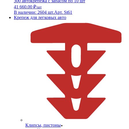
300 автокрепежа с запасом по 10 шт
41 660.00 ₽
/шт
В наличии: 2604 шт.
Арт. St61
Крепеж для легковых авто
Клипсы, пистоны