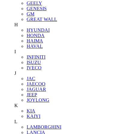
GEELY
GENESIS
GM
GREAT WALL
H
HYUNDAI
HONDA
HAIMA
HAVAL
I
INFINITI
ISUZU
IVECO
J
JAC
JAECOO
JAGUAR
JEEP
JOYLONG
K
KIA
KAIYI
L
LAMBORGHINI
LANCIA