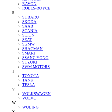
RAVON
ROLLS-ROYCE
S
SUBARU
SKODA
SAAB
SCANIA
SCION
SEAT
SGMW
SHACMAN
SMART
SSANG YONG
SUZUKI
SWM MOTORS
T
TOYOTA
TANK
TESLA
V
VOLKSWAGEN
VOLVO
W
WULING
X