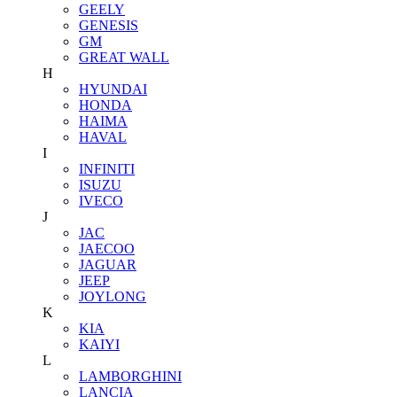
GEELY
GENESIS
GM
GREAT WALL
H
HYUNDAI
HONDA
HAIMA
HAVAL
I
INFINITI
ISUZU
IVECO
J
JAC
JAECOO
JAGUAR
JEEP
JOYLONG
K
KIA
KAIYI
L
LAMBORGHINI
LANCIA