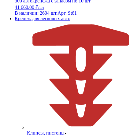
300 автокрепежа с запасом по 10 шт
41 660.00 ₽
/шт
В наличии: 2604 шт.
Арт. St61
Крепеж для легковых авто
Клипсы, пистоны