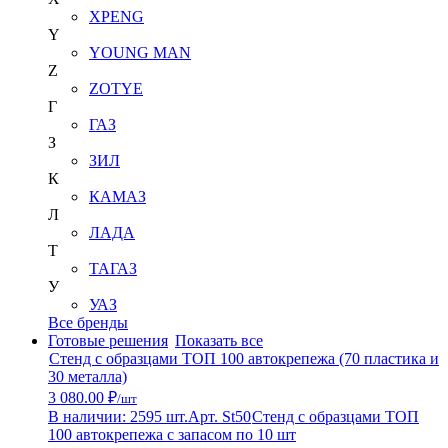
XPENG
Y
YOUNG MAN
Z
ZOTYE
Г
ГАЗ
З
ЗИЛ
К
КАМАЗ
Л
ЛАДА
Т
ТАГАЗ
У
УАЗ
Все бренды
Готовые решения
Показать все
Стенд с образцами ТОП 100 автокрепежа (70 пластика и
30 металла)
3 080.00 ₽
/шт
В наличии: 2595 шт.
Арт. St50
Стенд с образцами ТОП
100 автокрепежа с запасом по 10 шт