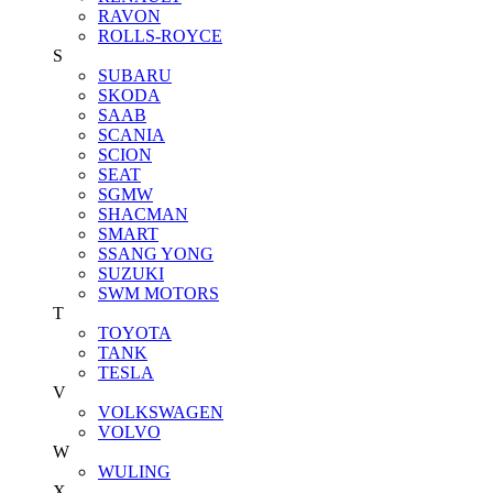
RAVON
ROLLS-ROYCE
S
SUBARU
SKODA
SAAB
SCANIA
SCION
SEAT
SGMW
SHACMAN
SMART
SSANG YONG
SUZUKI
SWM MOTORS
T
TOYOTA
TANK
TESLA
V
VOLKSWAGEN
VOLVO
W
WULING
X