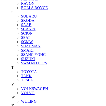
RAVON
ROLLS-ROYCE
S
SUBARU
SKODA
SAAB
SCANIA
SCION
SEAT
SGMW
SHACMAN
SMART
SSANG YONG
SUZUKI
SWM MOTORS
T
TOYOTA
TANK
TESLA
V
VOLKSWAGEN
VOLVO
W
WULING
X