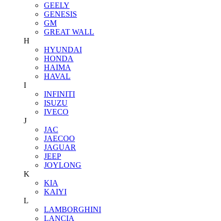
GEELY
GENESIS
GM
GREAT WALL
H
HYUNDAI
HONDA
HAIMA
HAVAL
I
INFINITI
ISUZU
IVECO
J
JAC
JAECOO
JAGUAR
JEEP
JOYLONG
K
KIA
KAIYI
L
LAMBORGHINI
LANCIA