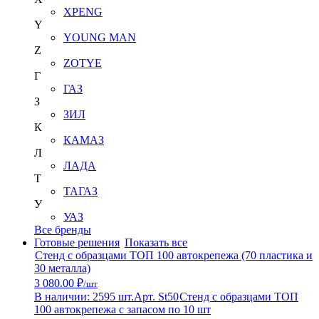
XPENG
Y
YOUNG MAN
Z
ZOTYE
Г
ГАЗ
З
ЗИЛ
К
КАМАЗ
Л
ЛАДА
Т
ТАГАЗ
У
УАЗ
Все бренды
Готовые решения
Показать все
Стенд с образцами ТОП 100 автокрепежа (70 пластика и
30 металла)
3 080.00 ₽
/шт
В наличии: 2595 шт.
Арт. St50
Стенд с образцами ТОП
100 автокрепежа с запасом по 10 шт