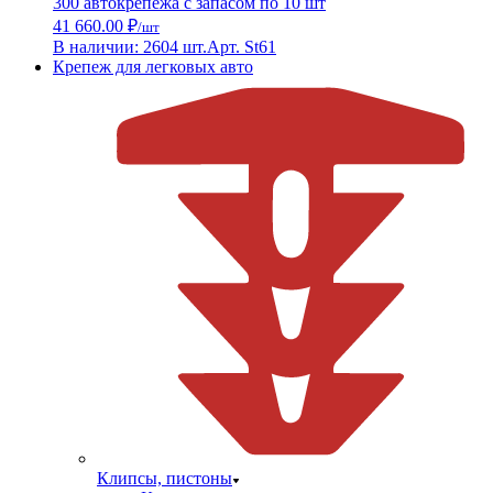
300 автокрепежа с запасом по 10 шт
41 660.00 ₽
/шт
В наличии: 2604 шт.
Арт. St61
Крепеж для легковых авто
Клипсы, пистоны