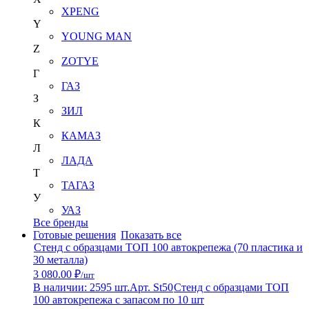
XPENG
Y
YOUNG MAN
Z
ZOTYE
Г
ГАЗ
З
ЗИЛ
К
КАМАЗ
Л
ЛАДА
Т
ТАГАЗ
У
УАЗ
Все бренды
Готовые решения
Показать все
Стенд с образцами ТОП 100 автокрепежа (70 пластика и
30 металла)
3 080.00 ₽
/шт
В наличии: 2595 шт.
Арт. St50
Стенд с образцами ТОП
100 автокрепежа с запасом по 10 шт