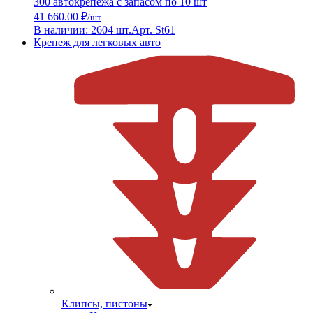
300 автокрепежа с запасом по 10 шт
41 660.00 ₽
/шт
В наличии: 2604 шт.
Арт. St61
Крепеж для легковых авто
Клипсы, пистоны