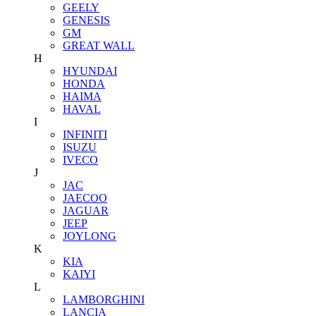
GEELY
GENESIS
GM
GREAT WALL
H
HYUNDAI
HONDA
HAIMA
HAVAL
I
INFINITI
ISUZU
IVECO
J
JAC
JAECOO
JAGUAR
JEEP
JOYLONG
K
KIA
KAIYI
L
LAMBORGHINI
LANCIA