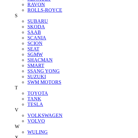
RAVON
ROLLS-ROYCE
S
SUBARU
SKODA
SAAB
SCANIA
SCION
SEAT
SGMW
SHACMAN
SMART
SSANG YONG
SUZUKI
SWM MOTORS
T
TOYOTA
TANK
TESLA
V
VOLKSWAGEN
VOLVO
W
WULING
X