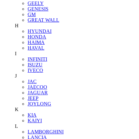
GEELY
GENESIS
GM
GREAT WALL
H
HYUNDAI
HONDA
HAIMA
HAVAL
I
INFINITI
ISUZU
IVECO
J
JAC
JAECOO
JAGUAR
JEEP
JOYLONG
K
KIA
KAIYI
L
LAMBORGHINI
LANCIA