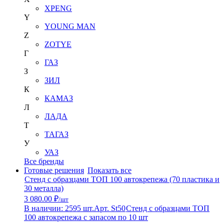
XPENG
Y
YOUNG MAN
Z
ZOTYE
Г
ГАЗ
З
ЗИЛ
К
КАМАЗ
Л
ЛАДА
Т
ТАГАЗ
У
УАЗ
Все бренды
Готовые решения
Показать все
Стенд с образцами ТОП 100 автокрепежа (70 пластика и
30 металла)
3 080.00 ₽
/шт
В наличии: 2595 шт.
Арт. St50
Стенд с образцами ТОП
100 автокрепежа с запасом по 10 шт