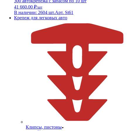
300 автокрепежа с запасом по 10 шт
41 660.00 ₽
/шт
В наличии: 2604 шт.
Арт. St61
Крепеж для легковых авто
Клипсы, пистоны