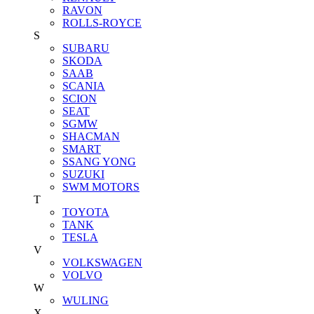
RAVON
ROLLS-ROYCE
S
SUBARU
SKODA
SAAB
SCANIA
SCION
SEAT
SGMW
SHACMAN
SMART
SSANG YONG
SUZUKI
SWM MOTORS
T
TOYOTA
TANK
TESLA
V
VOLKSWAGEN
VOLVO
W
WULING
X