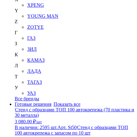
XPENG
Y
YOUNG MAN
Z
ZOTYE
Г
ГАЗ
З
ЗИЛ
К
КАМАЗ
Л
ЛАДА
Т
ТАГАЗ
У
УАЗ
Все бренды
Готовые решения
Показать все
Стенд с образцами ТОП 100 автокрепежа (70 пластика и
30 металла)
3 080.00 ₽
/шт
В наличии: 2595 шт.
Арт. St50
Стенд с образцами ТОП
100 автокрепежа с запасом по 10 шт