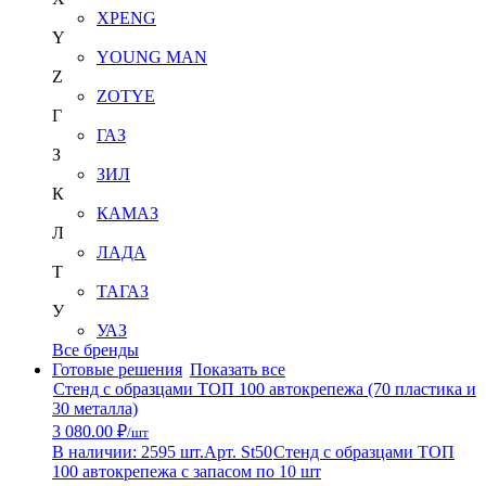
XPENG
Y
YOUNG MAN
Z
ZOTYE
Г
ГАЗ
З
ЗИЛ
К
КАМАЗ
Л
ЛАДА
Т
ТАГАЗ
У
УАЗ
Все бренды
Готовые решения
Показать все
Стенд с образцами ТОП 100 автокрепежа (70 пластика и
30 металла)
3 080.00 ₽
/шт
В наличии: 2595 шт.
Арт. St50
Стенд с образцами ТОП
100 автокрепежа с запасом по 10 шт