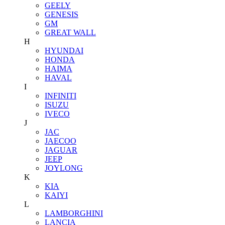
GEELY
GENESIS
GM
GREAT WALL
H
HYUNDAI
HONDA
HAIMA
HAVAL
I
INFINITI
ISUZU
IVECO
J
JAC
JAECOO
JAGUAR
JEEP
JOYLONG
K
KIA
KAIYI
L
LAMBORGHINI
LANCIA