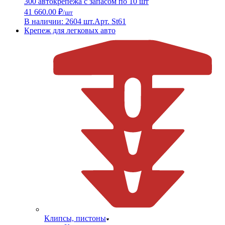
300 автокрепежа с запасом по 10 шт
41 660.00 ₽
/шт
В наличии: 2604 шт.
Арт. St61
Крепеж для легковых авто
Клипсы, пистоны