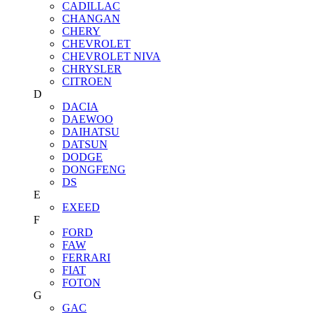
CADILLAC
CHANGAN
CHERY
CHEVROLET
CHEVROLET NIVA
CHRYSLER
CITROEN
D
DACIA
DAEWOO
DAIHATSU
DATSUN
DODGE
DONGFENG
DS
E
EXEED
F
FORD
FAW
FERRARI
FIAT
FOTON
G
GAC