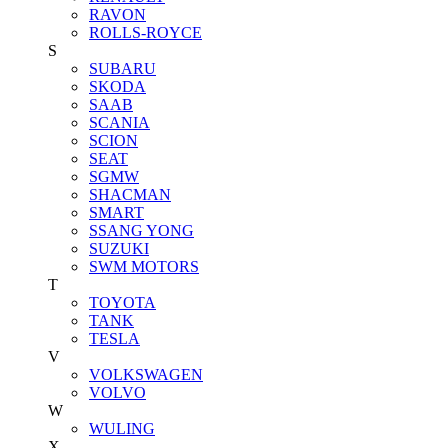
RAVON
ROLLS-ROYCE
S
SUBARU
SKODA
SAAB
SCANIA
SCION
SEAT
SGMW
SHACMAN
SMART
SSANG YONG
SUZUKI
SWM MOTORS
T
TOYOTA
TANK
TESLA
V
VOLKSWAGEN
VOLVO
W
WULING
X