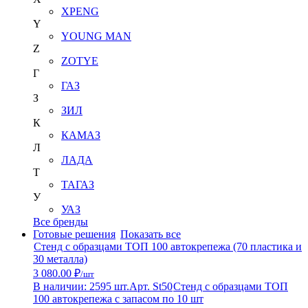
XPENG
Y
YOUNG MAN
Z
ZOTYE
Г
ГАЗ
З
ЗИЛ
К
КАМАЗ
Л
ЛАДА
Т
ТАГАЗ
У
УАЗ
Все бренды
Готовые решения
Показать все
Стенд с образцами ТОП 100 автокрепежа (70 пластика и
30 металла)
3 080.00 ₽
/шт
В наличии: 2595 шт.
Арт. St50
Стенд с образцами ТОП
100 автокрепежа с запасом по 10 шт