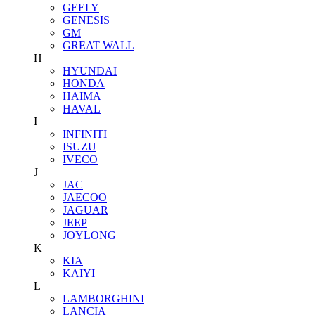
GEELY
GENESIS
GM
GREAT WALL
H
HYUNDAI
HONDA
HAIMA
HAVAL
I
INFINITI
ISUZU
IVECO
J
JAC
JAECOO
JAGUAR
JEEP
JOYLONG
K
KIA
KAIYI
L
LAMBORGHINI
LANCIA