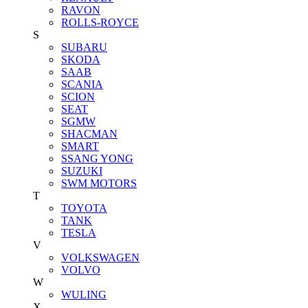
RAVON
ROLLS-ROYCE
S
SUBARU
SKODA
SAAB
SCANIA
SCION
SEAT
SGMW
SHACMAN
SMART
SSANG YONG
SUZUKI
SWM MOTORS
T
TOYOTA
TANK
TESLA
V
VOLKSWAGEN
VOLVO
W
WULING
X