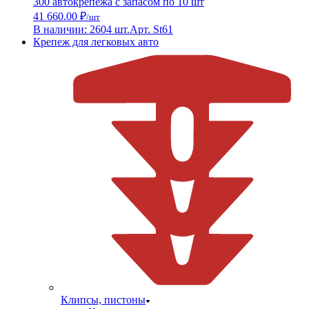
300 автокрепежа с запасом по 10 шт
41 660.00 ₽
/шт
В наличии: 2604 шт.
Арт. St61
Крепеж для легковых авто
Клипсы, пистоны