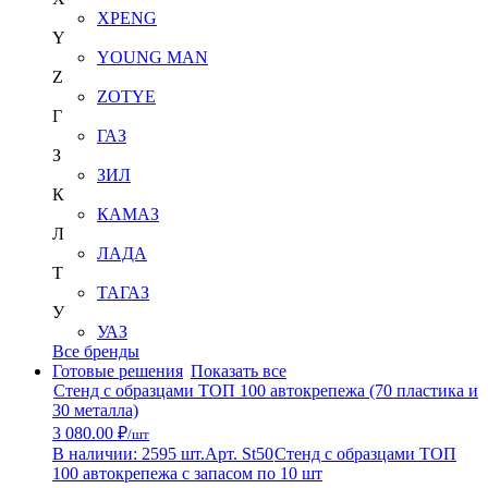
XPENG
Y
YOUNG MAN
Z
ZOTYE
Г
ГАЗ
З
ЗИЛ
К
КАМАЗ
Л
ЛАДА
Т
ТАГАЗ
У
УАЗ
Все бренды
Готовые решения
Показать все
Стенд с образцами ТОП 100 автокрепежа (70 пластика и
30 металла)
3 080.00 ₽
/шт
В наличии: 2595 шт.
Арт. St50
Стенд с образцами ТОП
100 автокрепежа с запасом по 10 шт