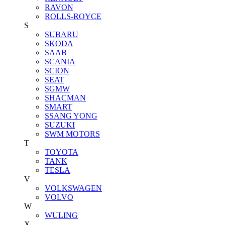
RAVON
ROLLS-ROYCE
S
SUBARU
SKODA
SAAB
SCANIA
SCION
SEAT
SGMW
SHACMAN
SMART
SSANG YONG
SUZUKI
SWM MOTORS
T
TOYOTA
TANK
TESLA
V
VOLKSWAGEN
VOLVO
W
WULING
X