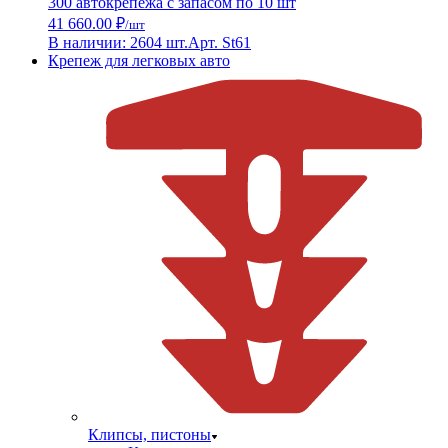
300 автокрепежа с запасом по 10 шт
41 660.00 ₽
/шт
В наличии: 2604 шт.
Арт. St61
Крепеж для легковых авто
Клипсы, пистоны