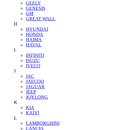
GEELY
GENESIS
GM
GREAT WALL
H
HYUNDAI
HONDA
HAIMA
HAVAL
I
INFINITI
ISUZU
IVECO
J
JAC
JAECOO
JAGUAR
JEEP
JOYLONG
K
KIA
KAIYI
L
LAMBORGHINI
LANCIA