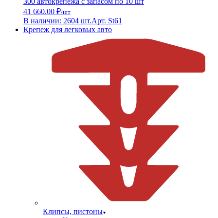
300 автокрепежа с запасом по 10 шт
41 660.00 ₽
/шт
В наличии: 2604 шт.
Арт. St61
Крепеж для легковых авто
Клипсы, пистоны