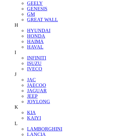
GEELY
GENESIS
GM
GREAT WALL
H
HYUNDAI
HONDA
HAIMA
HAVAL
I
INFINITI
ISUZU
IVECO
J
JAC
JAECOO
JAGUAR
JEEP
JOYLONG
K
KIA
KAIYI
L
LAMBORGHINI
LANCIA