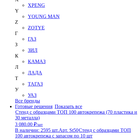
XPENG
Y
YOUNG MAN
Z
ZOTYE
Г
ГАЗ
З
ЗИЛ
К
КАМАЗ
Л
ЛАДА
Т
ТАГАЗ
У
УАЗ
Все бренды
Готовые решения
Показать все
Стенд с образцами ТОП 100 автокрепежа (70 пластика и
30 металла)
3 080.00 ₽
/шт
В наличии: 2595 шт.
Арт. St50
Стенд с образцами ТОП
100 автокрепежа с запасом по 10 шт