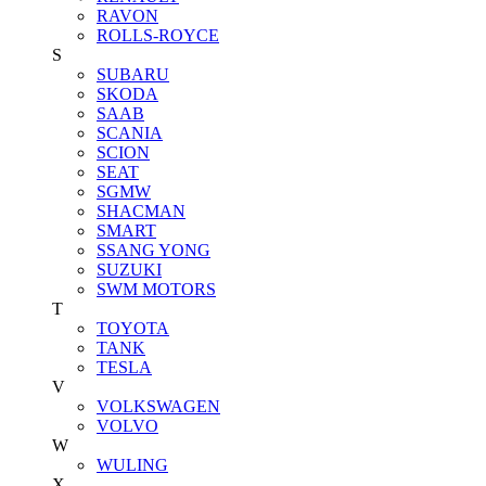
RAVON
ROLLS-ROYCE
S
SUBARU
SKODA
SAAB
SCANIA
SCION
SEAT
SGMW
SHACMAN
SMART
SSANG YONG
SUZUKI
SWM MOTORS
T
TOYOTA
TANK
TESLA
V
VOLKSWAGEN
VOLVO
W
WULING
X