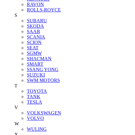
RAVON
ROLLS-ROYCE
S
SUBARU
SKODA
SAAB
SCANIA
SCION
SEAT
SGMW
SHACMAN
SMART
SSANG YONG
SUZUKI
SWM MOTORS
T
TOYOTA
TANK
TESLA
V
VOLKSWAGEN
VOLVO
W
WULING
X