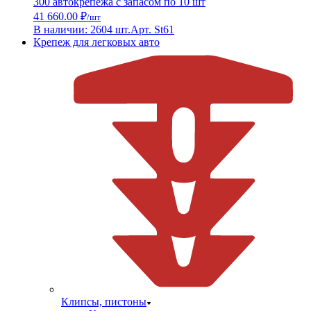
300 автокрепежа с запасом по 10 шт
41 660.00 ₽
/шт
В наличии: 2604 шт.
Арт. St61
Крепеж для легковых авто
Клипсы, пистоны