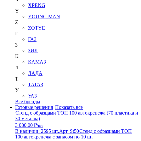
XPENG
Y
YOUNG MAN
Z
ZOTYE
Г
ГАЗ
З
ЗИЛ
К
КАМАЗ
Л
ЛАДА
Т
ТАГАЗ
У
УАЗ
Все бренды
Готовые решения
Показать все
Стенд с образцами ТОП 100 автокрепежа (70 пластика и
30 металла)
3 080.00 ₽
/шт
В наличии: 2595 шт.
Арт. St50
Стенд с образцами ТОП
100 автокрепежа с запасом по 10 шт