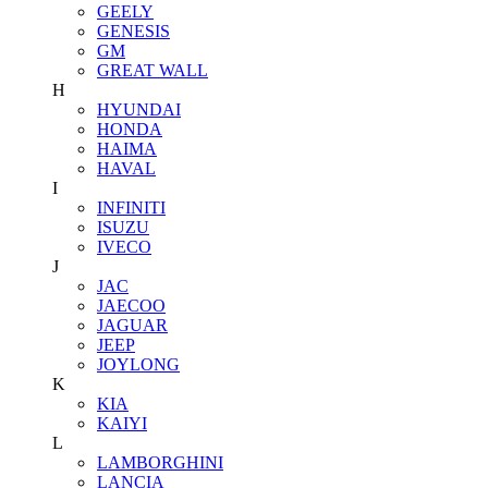
GEELY
GENESIS
GM
GREAT WALL
H
HYUNDAI
HONDA
HAIMA
HAVAL
I
INFINITI
ISUZU
IVECO
J
JAC
JAECOO
JAGUAR
JEEP
JOYLONG
K
KIA
KAIYI
L
LAMBORGHINI
LANCIA