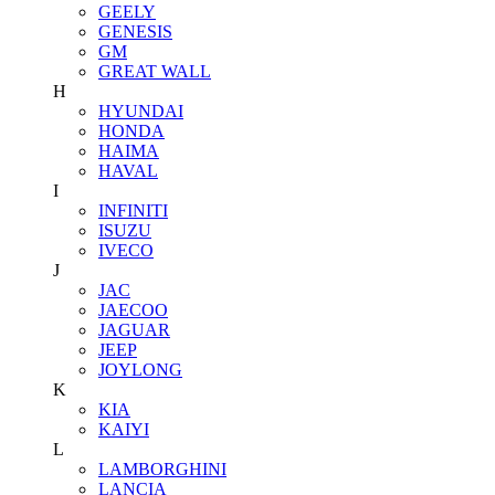
GEELY
GENESIS
GM
GREAT WALL
H
HYUNDAI
HONDA
HAIMA
HAVAL
I
INFINITI
ISUZU
IVECO
J
JAC
JAECOO
JAGUAR
JEEP
JOYLONG
K
KIA
KAIYI
L
LAMBORGHINI
LANCIA