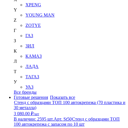
XPENG
Y
YOUNG MAN
Z
ZOTYE
Г
ГАЗ
З
ЗИЛ
К
КАМАЗ
Л
ЛАДА
Т
ТАГАЗ
У
УАЗ
Все бренды
Готовые решения
Показать все
Стенд с образцами ТОП 100 автокрепежа (70 пластика и
30 металла)
3 080.00 ₽
/шт
В наличии: 2595 шт.
Арт. St50
Стенд с образцами ТОП
100 автокрепежа с запасом по 10 шт