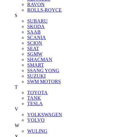
RAVON
ROLLS-ROYCE
S
SUBARU
SKODA
SAAB
SCANIA
SCION
SEAT
SGMW
SHACMAN
SMART
SSANG YONG
SUZUKI
SWM MOTORS
T
TOYOTA
TANK
TESLA
V
VOLKSWAGEN
VOLVO
W
WULING
X