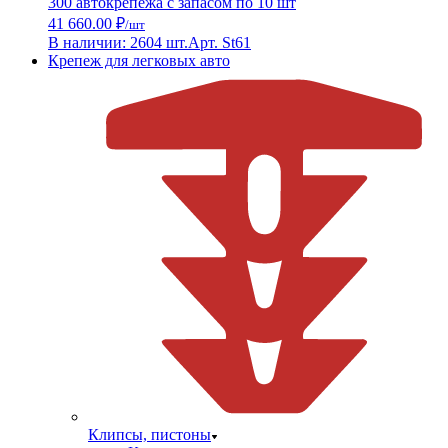
300 автокрепежа с запасом по 10 шт
41 660.00 ₽
/шт
В наличии: 2604 шт.
Арт. St61
Крепеж для легковых авто
Клипсы, пистоны