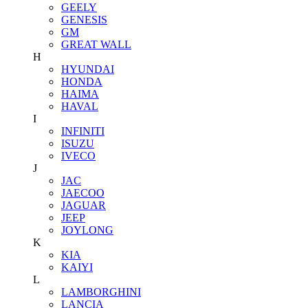
GEELY
GENESIS
GM
GREAT WALL
H
HYUNDAI
HONDA
HAIMA
HAVAL
I
INFINITI
ISUZU
IVECO
J
JAC
JAECOO
JAGUAR
JEEP
JOYLONG
K
KIA
KAIYI
L
LAMBORGHINI
LANCIA