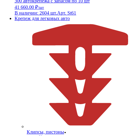
300 автокрепежа с запасом по 10 шт
41 660.00 ₽
/шт
В наличии: 2604 шт.
Арт. St61
Крепеж для легковых авто
Клипсы, пистоны