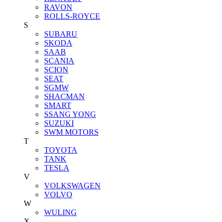
RAVON
ROLLS-ROYCE
S
SUBARU
SKODA
SAAB
SCANIA
SCION
SEAT
SGMW
SHACMAN
SMART
SSANG YONG
SUZUKI
SWM MOTORS
T
TOYOTA
TANK
TESLA
V
VOLKSWAGEN
VOLVO
W
WULING
X