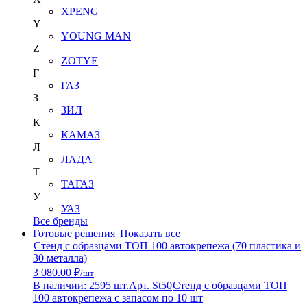
XPENG
Y
YOUNG MAN
Z
ZOTYE
Г
ГАЗ
З
ЗИЛ
К
КАМАЗ
Л
ЛАДА
Т
ТАГАЗ
У
УАЗ
Все бренды
Готовые решения
Показать все
Стенд с образцами ТОП 100 автокрепежа (70 пластика и
30 металла)
3 080.00 ₽
/шт
В наличии: 2595 шт.
Арт. St50
Стенд с образцами ТОП
100 автокрепежа с запасом по 10 шт