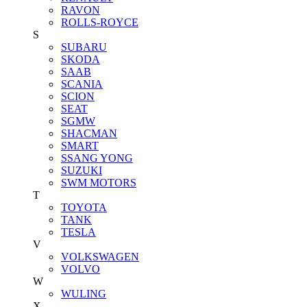
RAVON
ROLLS-ROYCE
S
SUBARU
SKODA
SAAB
SCANIA
SCION
SEAT
SGMW
SHACMAN
SMART
SSANG YONG
SUZUKI
SWM MOTORS
T
TOYOTA
TANK
TESLA
V
VOLKSWAGEN
VOLVO
W
WULING
X