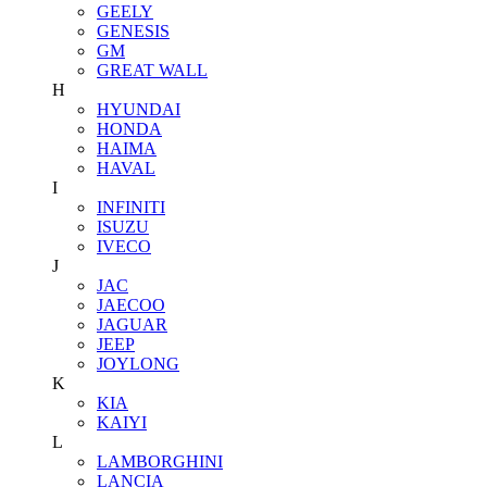
GEELY
GENESIS
GM
GREAT WALL
H
HYUNDAI
HONDA
HAIMA
HAVAL
I
INFINITI
ISUZU
IVECO
J
JAC
JAECOO
JAGUAR
JEEP
JOYLONG
K
KIA
KAIYI
L
LAMBORGHINI
LANCIA