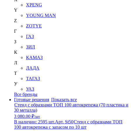
XPENG
Y
YOUNG MAN
Z
ZOTYE
Г
ГАЗ
З
ЗИЛ
К
КАМАЗ
Л
ЛАДА
Т
ТАГАЗ
У
УАЗ
Все бренды
Готовые решения
Показать все
Стенд с образцами ТОП 100 автокрепежа (70 пластика и
30 металла)
3 080.00 ₽
/шт
В наличии: 2595 шт.
Арт. St50
Стенд с образцами ТОП
100 автокрепежа с запасом по 10 шт