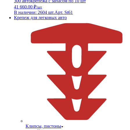
300 автокрепежа с запасом по 10 шт
41 660.00 ₽
/шт
В наличии: 2604 шт.
Арт. St61
Крепеж для легковых авто
Клипсы, пистоны