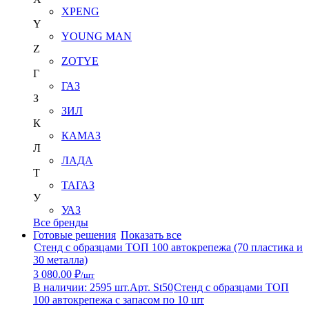
XPENG
Y
YOUNG MAN
Z
ZOTYE
Г
ГАЗ
З
ЗИЛ
К
КАМАЗ
Л
ЛАДА
Т
ТАГАЗ
У
УАЗ
Все бренды
Готовые решения
Показать все
Стенд с образцами ТОП 100 автокрепежа (70 пластика и
30 металла)
3 080.00 ₽
/шт
В наличии: 2595 шт.
Арт. St50
Стенд с образцами ТОП
100 автокрепежа с запасом по 10 шт