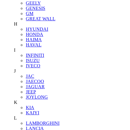
GEELY
GENESIS
GM
GREAT WALL
H
HYUNDAI
HONDA
HAIMA
HAVAL
I
INFINITI
ISUZU
IVECO
J
JAC
JAECOO
JAGUAR
JEEP
JOYLONG
K
KIA
KAIYI
L
LAMBORGHINI
LANCIA