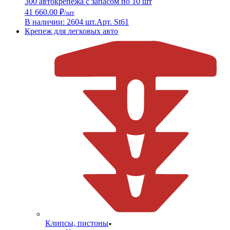
300 автокрепежа с запасом по 10 шт
41 660.00 ₽
/шт
В наличии: 2604 шт.
Арт. St61
Крепеж для легковых авто
Клипсы, пистоны