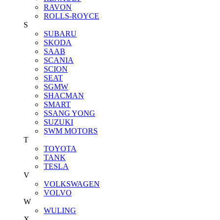
RAVON
ROLLS-ROYCE
S
SUBARU
SKODA
SAAB
SCANIA
SCION
SEAT
SGMW
SHACMAN
SMART
SSANG YONG
SUZUKI
SWM MOTORS
T
TOYOTA
TANK
TESLA
V
VOLKSWAGEN
VOLVO
W
WULING
X