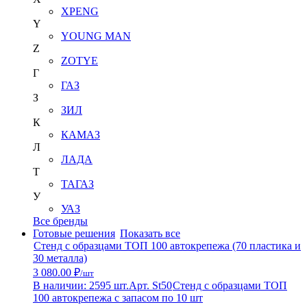
XPENG
Y
YOUNG MAN
Z
ZOTYE
Г
ГАЗ
З
ЗИЛ
К
КАМАЗ
Л
ЛАДА
Т
ТАГАЗ
У
УАЗ
Все бренды
Готовые решения
Показать все
Стенд с образцами ТОП 100 автокрепежа (70 пластика и
30 металла)
3 080.00 ₽
/шт
В наличии: 2595 шт.
Арт. St50
Стенд с образцами ТОП
100 автокрепежа с запасом по 10 шт