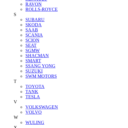
RAVON
ROLLS-ROYCE
S
SUBARU
SKODA
SAAB
SCANIA
SCION
SEAT
SGMW
SHACMAN
SMART
SSANG YONG
SUZUKI
SWM MOTORS
T
TOYOTA
TANK
TESLA
V
VOLKSWAGEN
VOLVO
W
WULING
X