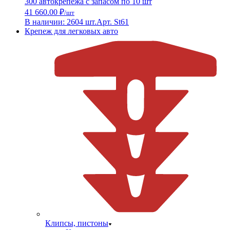
300 автокрепежа с запасом по 10 шт
41 660.00 ₽
/шт
В наличии: 2604 шт.
Арт. St61
Крепеж для легковых авто
Клипсы, пистоны