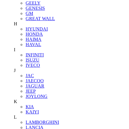
GEELY
GENESIS
GM
GREAT WALL
H
HYUNDAI
HONDA
HAIMA
HAVAL
I
INFINITI
ISUZU
IVECO
J
JAC
JAECOO
JAGUAR
JEEP
JOYLONG
K
KIA
KAIYI
L
LAMBORGHINI
LANCIA