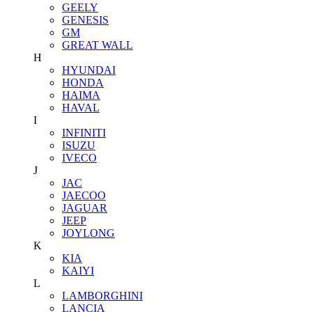
GEELY
GENESIS
GM
GREAT WALL
H
HYUNDAI
HONDA
HAIMA
HAVAL
I
INFINITI
ISUZU
IVECO
J
JAC
JAECOO
JAGUAR
JEEP
JOYLONG
K
KIA
KAIYI
L
LAMBORGHINI
LANCIA