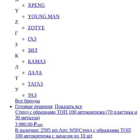
XPENG
Y
YOUNG MAN
Z
ZOTYE
Г
ГАЗ
З
ЗИЛ
К
КАМАЗ
Л
ЛАДА
Т
ТАГАЗ
У
УАЗ
Все бренды
Готовые решения
Показать все
Стенд с образцами ТОП 100 автокрепежа (70 пластика и
30 металла)
3 080.00 ₽
/шт
В наличии: 2595 шт.
Арт. St50
Стенд с образцами ТОП
100 автокрепежа с запасом по 10 шт