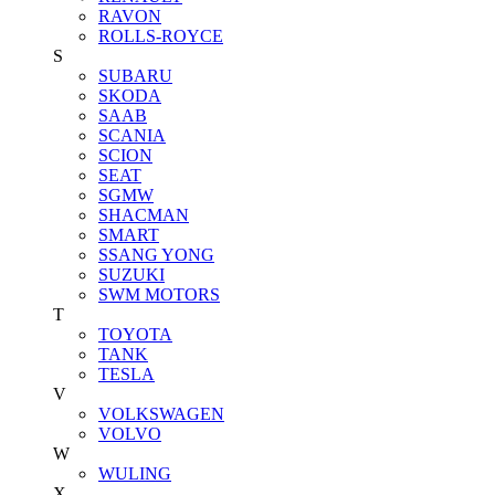
RAVON
ROLLS-ROYCE
S
SUBARU
SKODA
SAAB
SCANIA
SCION
SEAT
SGMW
SHACMAN
SMART
SSANG YONG
SUZUKI
SWM MOTORS
T
TOYOTA
TANK
TESLA
V
VOLKSWAGEN
VOLVO
W
WULING
X