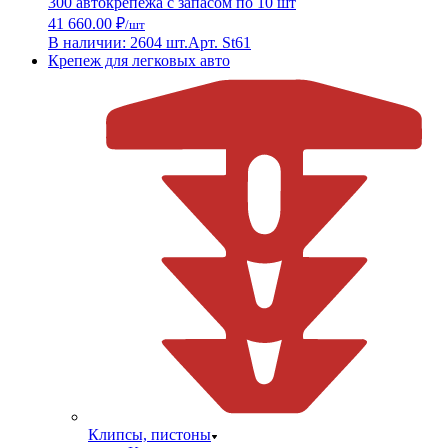
300 автокрепежа с запасом по 10 шт
41 660.00 ₽
/шт
В наличии: 2604 шт.
Арт. St61
Крепеж для легковых авто
Клипсы, пистоны