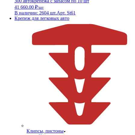
300 автокрепежа с запасом по 10 шт
41 660.00 ₽
/шт
В наличии: 2604 шт.
Арт. St61
Крепеж для легковых авто
Клипсы, пистоны