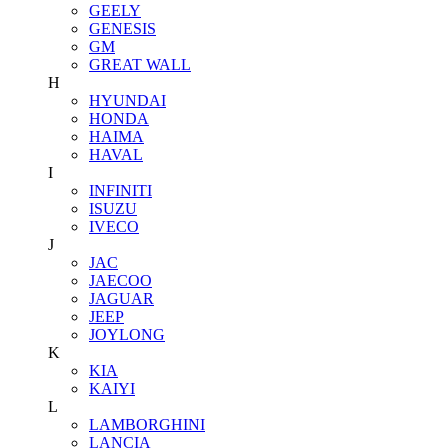
GEELY
GENESIS
GM
GREAT WALL
H
HYUNDAI
HONDA
HAIMA
HAVAL
I
INFINITI
ISUZU
IVECO
J
JAC
JAECOO
JAGUAR
JEEP
JOYLONG
K
KIA
KAIYI
L
LAMBORGHINI
LANCIA