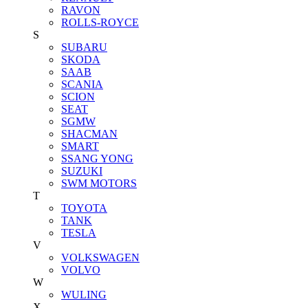
RAVON
ROLLS-ROYCE
S
SUBARU
SKODA
SAAB
SCANIA
SCION
SEAT
SGMW
SHACMAN
SMART
SSANG YONG
SUZUKI
SWM MOTORS
T
TOYOTA
TANK
TESLA
V
VOLKSWAGEN
VOLVO
W
WULING
X