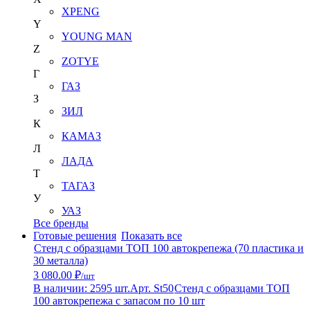
XPENG
Y
YOUNG MAN
Z
ZOTYE
Г
ГАЗ
З
ЗИЛ
К
КАМАЗ
Л
ЛАДА
Т
ТАГАЗ
У
УАЗ
Все бренды
Готовые решения
Показать все
Стенд с образцами ТОП 100 автокрепежа (70 пластика и
30 металла)
3 080.00 ₽
/шт
В наличии: 2595 шт.
Арт. St50
Стенд с образцами ТОП
100 автокрепежа с запасом по 10 шт