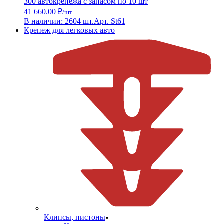
300 автокрепежа с запасом по 10 шт
41 660.00 ₽
/шт
В наличии: 2604 шт.
Арт. St61
Крепеж для легковых авто
Клипсы, пистоны