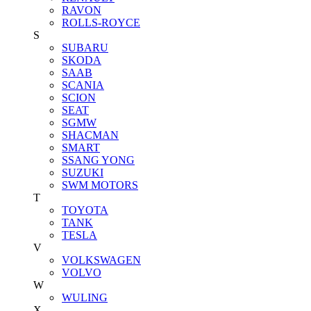
RAVON
ROLLS-ROYCE
S
SUBARU
SKODA
SAAB
SCANIA
SCION
SEAT
SGMW
SHACMAN
SMART
SSANG YONG
SUZUKI
SWM MOTORS
T
TOYOTA
TANK
TESLA
V
VOLKSWAGEN
VOLVO
W
WULING
X