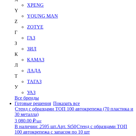
XPENG
Y
YOUNG MAN
Z
ZOTYE
Г
ГАЗ
З
ЗИЛ
К
КАМАЗ
Л
ЛАДА
Т
ТАГАЗ
У
УАЗ
Все бренды
Готовые решения
Показать все
Стенд с образцами ТОП 100 автокрепежа (70 пластика и
30 металла)
3 080.00 ₽
/шт
В наличии: 2595 шт.
Арт. St50
Стенд с образцами ТОП
100 автокрепежа с запасом по 10 шт