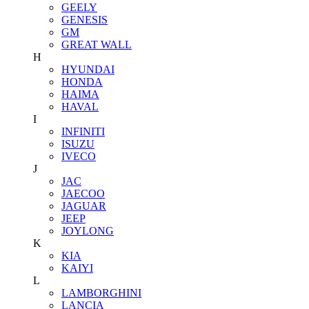
GEELY
GENESIS
GM
GREAT WALL
H
HYUNDAI
HONDA
HAIMA
HAVAL
I
INFINITI
ISUZU
IVECO
J
JAC
JAECOO
JAGUAR
JEEP
JOYLONG
K
KIA
KAIYI
L
LAMBORGHINI
LANCIA