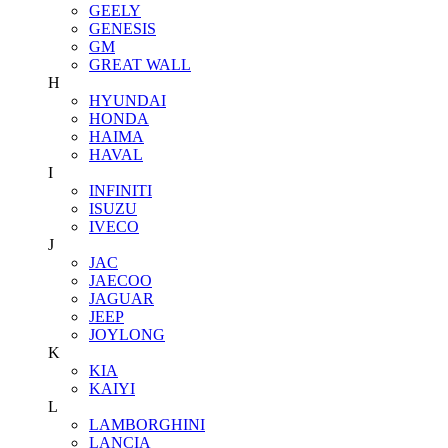
GEELY
GENESIS
GM
GREAT WALL
H
HYUNDAI
HONDA
HAIMA
HAVAL
I
INFINITI
ISUZU
IVECO
J
JAC
JAECOO
JAGUAR
JEEP
JOYLONG
K
KIA
KAIYI
L
LAMBORGHINI
LANCIA