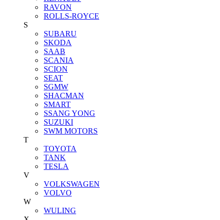
RAVON
ROLLS-ROYCE
S
SUBARU
SKODA
SAAB
SCANIA
SCION
SEAT
SGMW
SHACMAN
SMART
SSANG YONG
SUZUKI
SWM MOTORS
T
TOYOTA
TANK
TESLA
V
VOLKSWAGEN
VOLVO
W
WULING
X