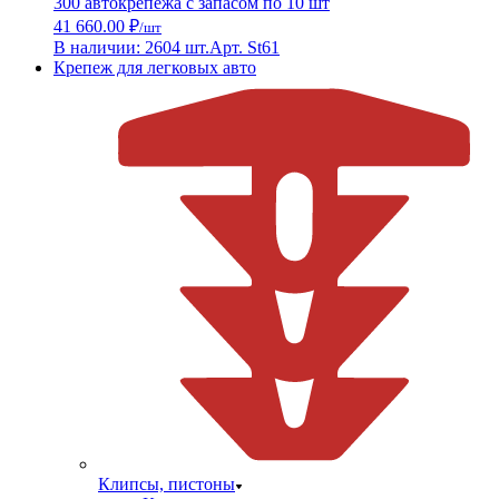
300 автокрепежа с запасом по 10 шт
41 660.00 ₽
/шт
В наличии: 2604 шт.
Арт. St61
Крепеж для легковых авто
Клипсы, пистоны