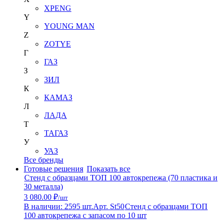
XPENG
Y
YOUNG MAN
Z
ZOTYE
Г
ГАЗ
З
ЗИЛ
К
КАМАЗ
Л
ЛАДА
Т
ТАГАЗ
У
УАЗ
Все бренды
Готовые решения
Показать все
Стенд с образцами ТОП 100 автокрепежа (70 пластика и
30 металла)
3 080.00 ₽
/шт
В наличии: 2595 шт.
Арт. St50
Стенд с образцами ТОП
100 автокрепежа с запасом по 10 шт