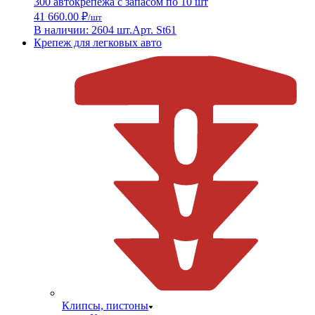
300 автокрепежа с запасом по 10 шт
41 660.00 ₽
/шт
В наличии: 2604 шт.
Арт. St61
Крепеж для легковых авто
Клипсы, пистоны