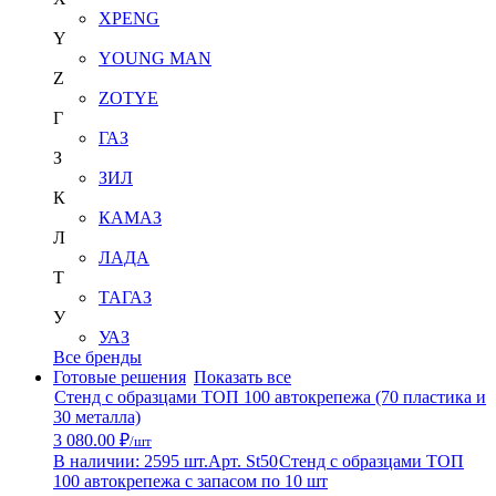
XPENG
Y
YOUNG MAN
Z
ZOTYE
Г
ГАЗ
З
ЗИЛ
К
КАМАЗ
Л
ЛАДА
Т
ТАГАЗ
У
УАЗ
Все бренды
Готовые решения
Показать все
Стенд с образцами ТОП 100 автокрепежа (70 пластика и
30 металла)
3 080.00 ₽
/шт
В наличии: 2595 шт.
Арт. St50
Стенд с образцами ТОП
100 автокрепежа с запасом по 10 шт