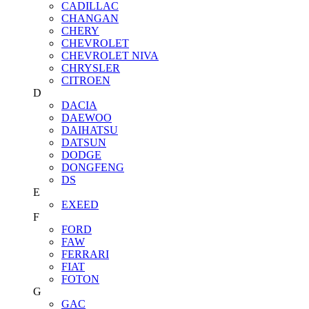
CADILLAC
CHANGAN
CHERY
CHEVROLET
CHEVROLET NIVA
CHRYSLER
CITROEN
D
DACIA
DAEWOO
DAIHATSU
DATSUN
DODGE
DONGFENG
DS
E
EXEED
F
FORD
FAW
FERRARI
FIAT
FOTON
G
GAC