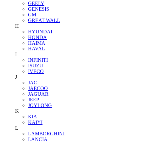
GEELY
GENESIS
GM
GREAT WALL
H
HYUNDAI
HONDA
HAIMA
HAVAL
I
INFINITI
ISUZU
IVECO
J
JAC
JAECOO
JAGUAR
JEEP
JOYLONG
K
KIA
KAIYI
L
LAMBORGHINI
LANCIA