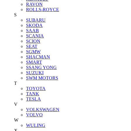
RAVON
ROLLS-ROYCE
S
SUBARU
SKODA
SAAB
SCANIA
SCION
SEAT
SGMW
SHACMAN
SMART
SSANG YONG
SUZUKI
SWM MOTORS
T
TOYOTA
TANK
TESLA
V
VOLKSWAGEN
VOLVO
W
WULING
X