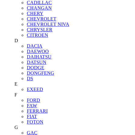
CADILLAC
CHANGAN
CHERY
CHEVROLET
CHEVROLET NIVA
CHRYSLER
CITROEN
D
DACIA
DAEWOO
DAIHATSU
DATSUN
DODGE
DONGFENG
DS
E
EXEED
F
FORD
FAW
FERRARI
FIAT
FOTON
G
GAC