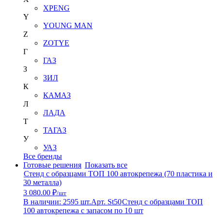
XPENG
Y
YOUNG MAN
Z
ZOTYE
Г
ГАЗ
З
ЗИЛ
К
КАМАЗ
Л
ЛАДА
Т
ТАГАЗ
У
УАЗ
Все бренды
Готовые решения
Показать все
Стенд с образцами ТОП 100 автокрепежа (70 пластика и
30 металла)
3 080.00 ₽
/шт
В наличии: 2595 шт.
Арт. St50
Стенд с образцами ТОП
100 автокрепежа с запасом по 10 шт