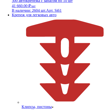
300 автокрепежа с запасом по 10 шт
41 660.00 ₽
/шт
В наличии: 2604 шт.
Арт. St61
Крепеж для легковых авто
Клипсы, пистоны