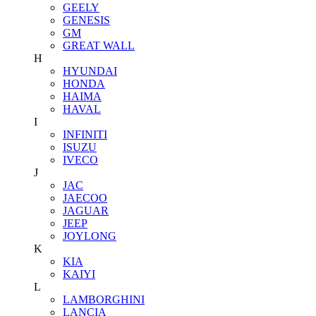
GEELY
GENESIS
GM
GREAT WALL
H
HYUNDAI
HONDA
HAIMA
HAVAL
I
INFINITI
ISUZU
IVECO
J
JAC
JAECOO
JAGUAR
JEEP
JOYLONG
K
KIA
KAIYI
L
LAMBORGHINI
LANCIA