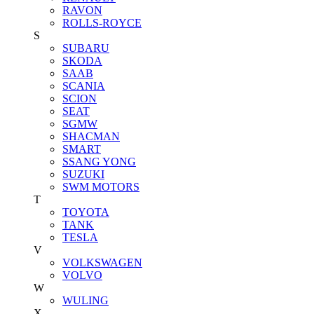
RAVON
ROLLS-ROYCE
S
SUBARU
SKODA
SAAB
SCANIA
SCION
SEAT
SGMW
SHACMAN
SMART
SSANG YONG
SUZUKI
SWM MOTORS
T
TOYOTA
TANK
TESLA
V
VOLKSWAGEN
VOLVO
W
WULING
X