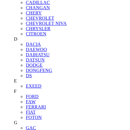
CADILLAC
CHANGAN
CHERY
CHEVROLET
CHEVROLET NIVA
CHRYSLER
CITROEN
D
DACIA
DAEWOO
DAIHATSU
DATSUN
DODGE
DONGFENG
DS
E
EXEED
F
FORD
FAW
FERRARI
FIAT
FOTON
G
GAC