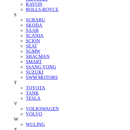
RAVON
ROLLS-ROYCE
S
SUBARU
SKODA
SAAB
SCANIA
SCION
SEAT
SGMW
SHACMAN
SMART
SSANG YONG
SUZUKI
SWM MOTORS
T
TOYOTA
TANK
TESLA
V
VOLKSWAGEN
VOLVO
W
WULING
X