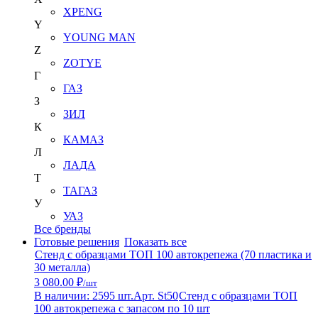
XPENG
Y
YOUNG MAN
Z
ZOTYE
Г
ГАЗ
З
ЗИЛ
К
КАМАЗ
Л
ЛАДА
Т
ТАГАЗ
У
УАЗ
Все бренды
Готовые решения
Показать все
Стенд с образцами ТОП 100 автокрепежа (70 пластика и
30 металла)
3 080.00 ₽
/шт
В наличии: 2595 шт.
Арт. St50
Стенд с образцами ТОП
100 автокрепежа с запасом по 10 шт