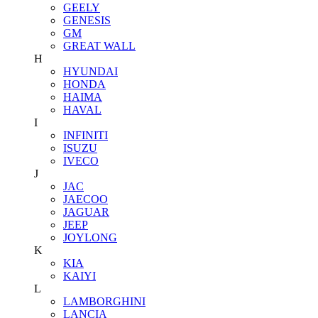
GEELY
GENESIS
GM
GREAT WALL
H
HYUNDAI
HONDA
HAIMA
HAVAL
I
INFINITI
ISUZU
IVECO
J
JAC
JAECOO
JAGUAR
JEEP
JOYLONG
K
KIA
KAIYI
L
LAMBORGHINI
LANCIA