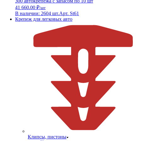
300 автокрепежа с запасом по 10 шт
41 660.00 ₽
/шт
В наличии: 2604 шт.
Арт. St61
Крепеж для легковых авто
Клипсы, пистоны