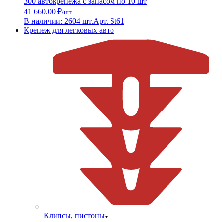
300 автокрепежа с запасом по 10 шт
41 660.00 ₽
/шт
В наличии: 2604 шт.
Арт. St61
Крепеж для легковых авто
Клипсы, пистоны