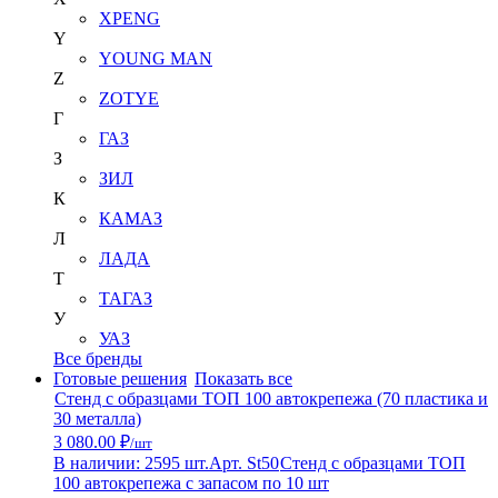
XPENG
Y
YOUNG MAN
Z
ZOTYE
Г
ГАЗ
З
ЗИЛ
К
КАМАЗ
Л
ЛАДА
Т
ТАГАЗ
У
УАЗ
Все бренды
Готовые решения
Показать все
Стенд с образцами ТОП 100 автокрепежа (70 пластика и
30 металла)
3 080.00 ₽
/шт
В наличии: 2595 шт.
Арт. St50
Стенд с образцами ТОП
100 автокрепежа с запасом по 10 шт