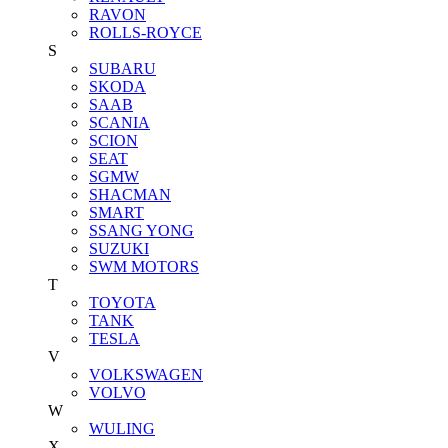
RAVON
ROLLS-ROYCE
S
SUBARU
SKODA
SAAB
SCANIA
SCION
SEAT
SGMW
SHACMAN
SMART
SSANG YONG
SUZUKI
SWM MOTORS
T
TOYOTA
TANK
TESLA
V
VOLKSWAGEN
VOLVO
W
WULING
X