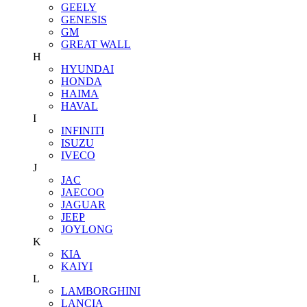
GEELY
GENESIS
GM
GREAT WALL
H
HYUNDAI
HONDA
HAIMA
HAVAL
I
INFINITI
ISUZU
IVECO
J
JAC
JAECOO
JAGUAR
JEEP
JOYLONG
K
KIA
KAIYI
L
LAMBORGHINI
LANCIA