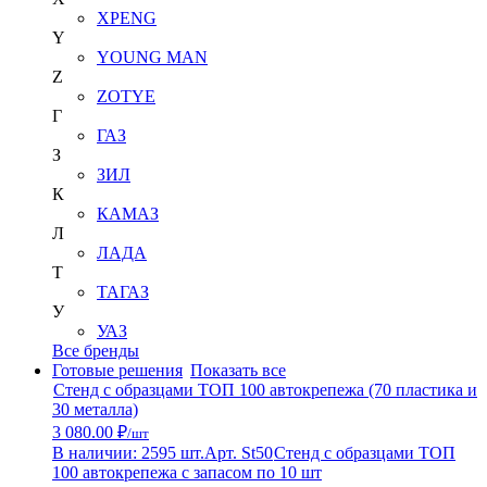
XPENG
Y
YOUNG MAN
Z
ZOTYE
Г
ГАЗ
З
ЗИЛ
К
КАМАЗ
Л
ЛАДА
Т
ТАГАЗ
У
УАЗ
Все бренды
Готовые решения
Показать все
Стенд с образцами ТОП 100 автокрепежа (70 пластика и
30 металла)
3 080.00 ₽
/шт
В наличии: 2595 шт.
Арт. St50
Стенд с образцами ТОП
100 автокрепежа с запасом по 10 шт