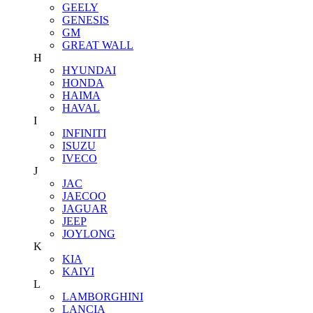
GEELY
GENESIS
GM
GREAT WALL
H
HYUNDAI
HONDA
HAIMA
HAVAL
I
INFINITI
ISUZU
IVECO
J
JAC
JAECOO
JAGUAR
JEEP
JOYLONG
K
KIA
KAIYI
L
LAMBORGHINI
LANCIA