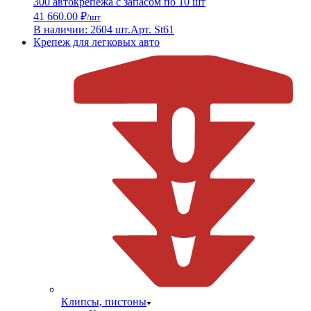
300 автокрепежа с запасом по 10 шт
41 660.00 ₽
/шт
В наличии: 2604 шт.
Арт. St61
Крепеж для легковых авто
Клипсы, пистоны