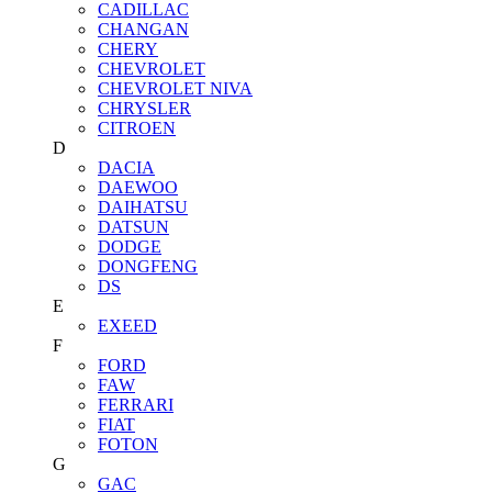
CADILLAC
CHANGAN
CHERY
CHEVROLET
CHEVROLET NIVA
CHRYSLER
CITROEN
D
DACIA
DAEWOO
DAIHATSU
DATSUN
DODGE
DONGFENG
DS
E
EXEED
F
FORD
FAW
FERRARI
FIAT
FOTON
G
GAC