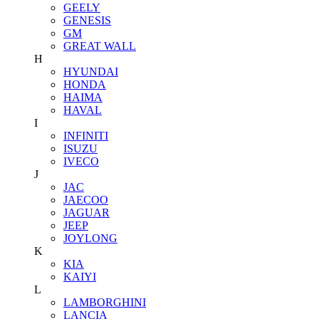
GEELY
GENESIS
GM
GREAT WALL
H
HYUNDAI
HONDA
HAIMA
HAVAL
I
INFINITI
ISUZU
IVECO
J
JAC
JAECOO
JAGUAR
JEEP
JOYLONG
K
KIA
KAIYI
L
LAMBORGHINI
LANCIA