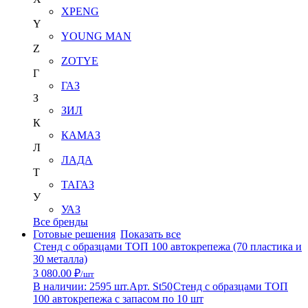
XPENG
Y
YOUNG MAN
Z
ZOTYE
Г
ГАЗ
З
ЗИЛ
К
КАМАЗ
Л
ЛАДА
Т
ТАГАЗ
У
УАЗ
Все бренды
Готовые решения
Показать все
Стенд с образцами ТОП 100 автокрепежа (70 пластика и
30 металла)
3 080.00 ₽
/шт
В наличии: 2595 шт.
Арт. St50
Стенд с образцами ТОП
100 автокрепежа с запасом по 10 шт