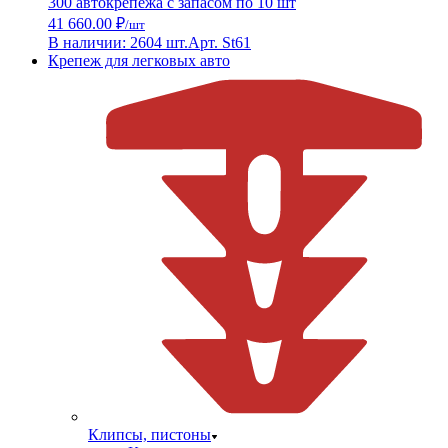
300 автокрепежа с запасом по 10 шт
41 660.00 ₽
/шт
В наличии: 2604 шт.
Арт. St61
Крепеж для легковых авто
Клипсы, пистоны