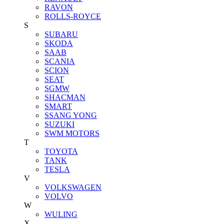
RAVON
ROLLS-ROYCE
S
SUBARU
SKODA
SAAB
SCANIA
SCION
SEAT
SGMW
SHACMAN
SMART
SSANG YONG
SUZUKI
SWM MOTORS
T
TOYOTA
TANK
TESLA
V
VOLKSWAGEN
VOLVO
W
WULING
X