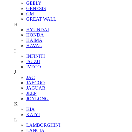
GEELY
GENESIS
GM
GREAT WALL
H
HYUNDAI
HONDA
HAIMA
HAVAL
I
INFINITI
ISUZU
IVECO
J
JAC
JAECOO
JAGUAR
JEEP
JOYLONG
K
KIA
KAIYI
L
LAMBORGHINI
LANCIA