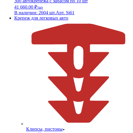
300 автокрепежа с запасом по 10 шт
41 660.00 ₽
/шт
В наличии: 2604 шт.
Арт. St61
Крепеж для легковых авто
Клипсы, пистоны