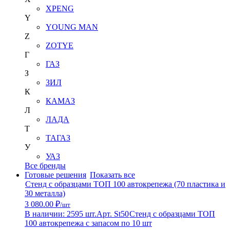
XPENG
Y
YOUNG MAN
Z
ZOTYE
Г
ГАЗ
З
ЗИЛ
К
КАМАЗ
Л
ЛАДА
Т
ТАГАЗ
У
УАЗ
Все бренды
Готовые решения
Показать все
Стенд с образцами ТОП 100 автокрепежа (70 пластика и
30 металла)
3 080.00 ₽
/шт
В наличии: 2595 шт.
Арт. St50
Стенд с образцами ТОП
100 автокрепежа с запасом по 10 шт