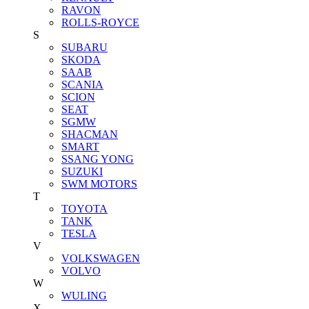
RAVON
ROLLS-ROYCE
S
SUBARU
SKODA
SAAB
SCANIA
SCION
SEAT
SGMW
SHACMAN
SMART
SSANG YONG
SUZUKI
SWM MOTORS
T
TOYOTA
TANK
TESLA
V
VOLKSWAGEN
VOLVO
W
WULING
X