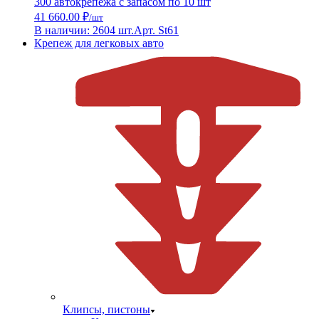
300 автокрепежа с запасом по 10 шт
41 660.00 ₽
/шт
В наличии: 2604 шт.
Арт. St61
Крепеж для легковых авто
Клипсы, пистоны