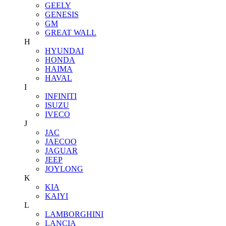
GEELY
GENESIS
GM
GREAT WALL
H
HYUNDAI
HONDA
HAIMA
HAVAL
I
INFINITI
ISUZU
IVECO
J
JAC
JAECOO
JAGUAR
JEEP
JOYLONG
K
KIA
KAIYI
L
LAMBORGHINI
LANCIA