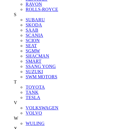
RAVON
ROLLS-ROYCE
S
SUBARU
SKODA
SAAB
SCANIA
SCION
SEAT
SGMW
SHACMAN
SMART
SSANG YONG
SUZUKI
SWM MOTORS
T
TOYOTA
TANK
TESLA
V
VOLKSWAGEN
VOLVO
W
WULING
X