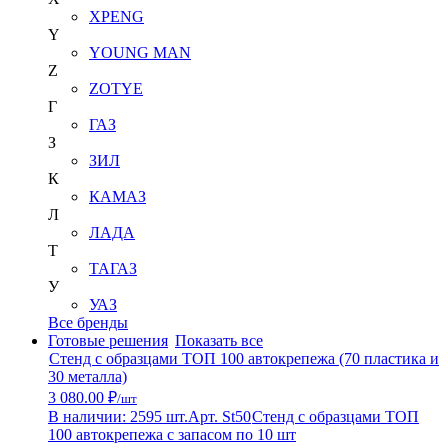
XPENG
Y
YOUNG MAN
Z
ZOTYE
Г
ГАЗ
З
ЗИЛ
К
КАМАЗ
Л
ЛАДА
Т
ТАГАЗ
У
УАЗ
Все бренды
Готовые решения
Показать все
Стенд с образцами ТОП 100 автокрепежа (70 пластика и
30 металла)
3 080.00 ₽
/шт
В наличии: 2595 шт.
Арт. St50
Стенд с образцами ТОП
100 автокрепежа с запасом по 10 шт