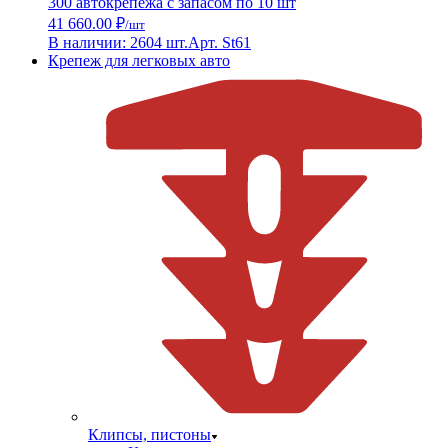
300 автокрепежа с запасом по 10 шт
41 660.00 ₽
/шт
В наличии: 2604 шт.
Арт. St61
Крепеж для легковых авто
Клипсы, пистоны