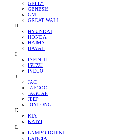
GEELY
GENESIS
GM
GREAT WALL
H
HYUNDAI
HONDA
HAIMA
HAVAL
I
INFINITI
ISUZU
IVECO
J
JAC
JAECOO
JAGUAR
JEEP
JOYLONG
K
KIA
KAIYI
L
LAMBORGHINI
LANCIA