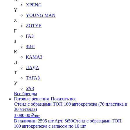
XPENG
Y
YOUNG MAN
Z
ZOTYE
Г
ГАЗ
З
ЗИЛ
К
КАМАЗ
Л
ЛАДА
Т
ТАГАЗ
У
УАЗ
Все бренды
Готовые решения
Показать все
Стенд с образцами ТОП 100 автокрепежа (70 пластика и
30 металла)
3 080.00 ₽
/шт
В наличии: 2595 шт.
Арт. St50
Стенд с образцами ТОП
100 автокрепежа с запасом по 10 шт