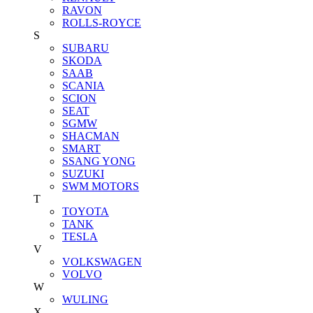
RAVON
ROLLS-ROYCE
S
SUBARU
SKODA
SAAB
SCANIA
SCION
SEAT
SGMW
SHACMAN
SMART
SSANG YONG
SUZUKI
SWM MOTORS
T
TOYOTA
TANK
TESLA
V
VOLKSWAGEN
VOLVO
W
WULING
X