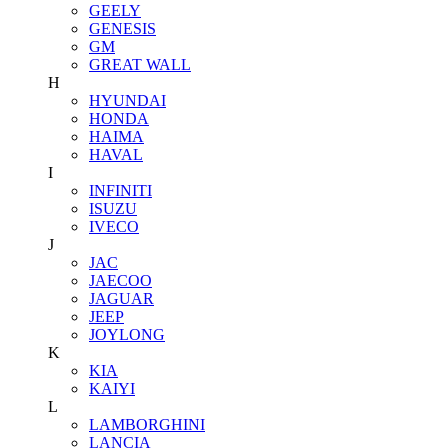
GEELY
GENESIS
GM
GREAT WALL
H
HYUNDAI
HONDA
HAIMA
HAVAL
I
INFINITI
ISUZU
IVECO
J
JAC
JAECOO
JAGUAR
JEEP
JOYLONG
K
KIA
KAIYI
L
LAMBORGHINI
LANCIA