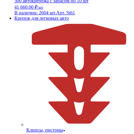
300 автокрепежа с запасом по 10 шт
41 660.00 ₽
/шт
В наличии: 2604 шт.
Арт. St61
Крепеж для легковых авто
Клипсы, пистоны