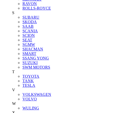
RAVON
ROLLS-ROYCE
S
SUBARU
SKODA
SAAB
SCANIA
SCION
SEAT
SGMW
SHACMAN
SMART
SSANG YONG
SUZUKI
SWM MOTORS
T
TOYOTA
TANK
TESLA
V
VOLKSWAGEN
VOLVO
W
WULING
X