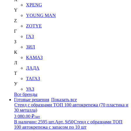
XPENG
Y
YOUNG MAN
Z
ZOTYE
Г
ГАЗ
З
ЗИЛ
К
КАМАЗ
Л
ЛАДА
Т
ТАГАЗ
У
УАЗ
Все бренды
Готовые решения
Показать все
Стенд с образцами ТОП 100 автокрепежа (70 пластика и
30 металла)
3 080.00 ₽
/шт
В наличии: 2595 шт.
Арт. St50
Стенд с образцами ТОП
100 автокрепежа с запасом по 10 шт