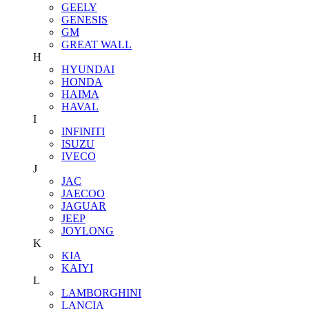
GEELY
GENESIS
GM
GREAT WALL
H
HYUNDAI
HONDA
HAIMA
HAVAL
I
INFINITI
ISUZU
IVECO
J
JAC
JAECOO
JAGUAR
JEEP
JOYLONG
K
KIA
KAIYI
L
LAMBORGHINI
LANCIA