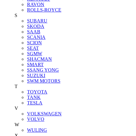
RAVON
ROLLS-ROYCE
S
SUBARU
SKODA
SAAB
SCANIA
SCION
SEAT
SGMW
SHACMAN
SMART
SSANG YONG
SUZUKI
SWM MOTORS
T
TOYOTA
TANK
TESLA
V
VOLKSWAGEN
VOLVO
W
WULING
X