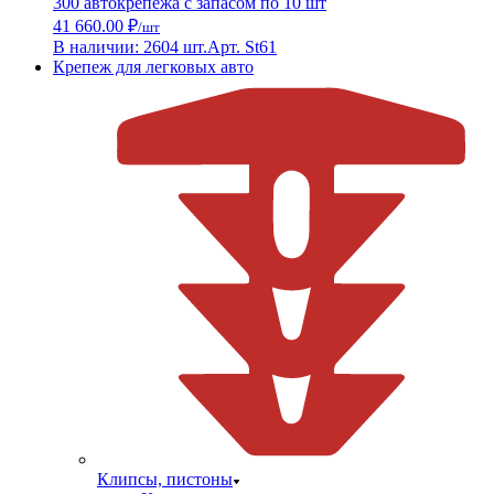
300 автокрепежа с запасом по 10 шт
41 660.00 ₽
/шт
В наличии: 2604 шт.
Арт. St61
Крепеж для легковых авто
Клипсы, пистоны