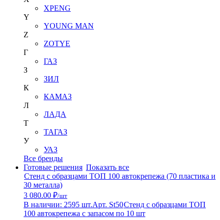
XPENG
Y
YOUNG MAN
Z
ZOTYE
Г
ГАЗ
З
ЗИЛ
К
КАМАЗ
Л
ЛАДА
Т
ТАГАЗ
У
УАЗ
Все бренды
Готовые решения
Показать все
Стенд с образцами ТОП 100 автокрепежа (70 пластика и
30 металла)
3 080.00 ₽
/шт
В наличии: 2595 шт.
Арт. St50
Стенд с образцами ТОП
100 автокрепежа с запасом по 10 шт