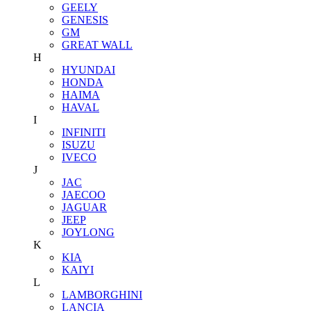
GEELY
GENESIS
GM
GREAT WALL
H
HYUNDAI
HONDA
HAIMA
HAVAL
I
INFINITI
ISUZU
IVECO
J
JAC
JAECOO
JAGUAR
JEEP
JOYLONG
K
KIA
KAIYI
L
LAMBORGHINI
LANCIA