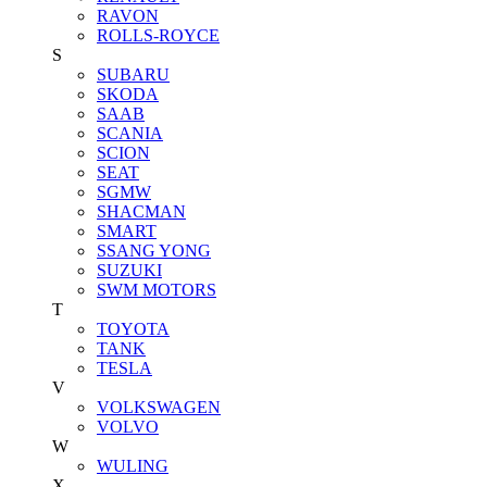
RAVON
ROLLS-ROYCE
S
SUBARU
SKODA
SAAB
SCANIA
SCION
SEAT
SGMW
SHACMAN
SMART
SSANG YONG
SUZUKI
SWM MOTORS
T
TOYOTA
TANK
TESLA
V
VOLKSWAGEN
VOLVO
W
WULING
X