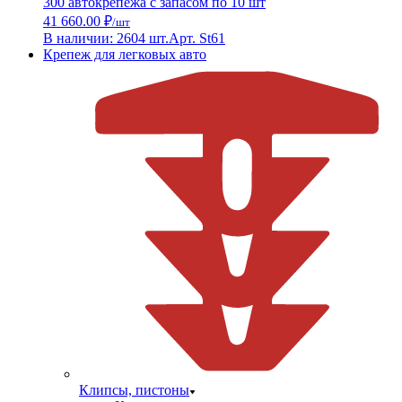
300 автокрепежа с запасом по 10 шт
41 660.00 ₽
/шт
В наличии: 2604 шт.
Арт. St61
Крепеж для легковых авто
Клипсы, пистоны