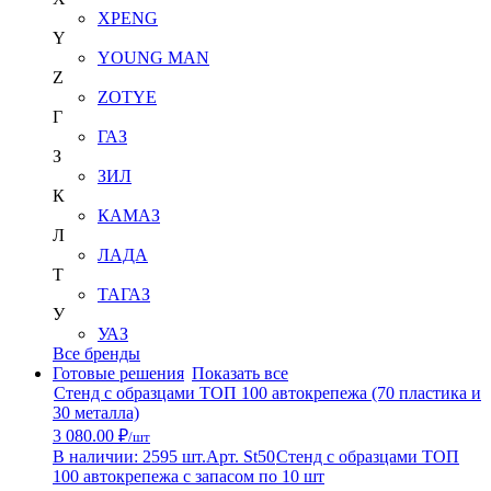
XPENG
Y
YOUNG MAN
Z
ZOTYE
Г
ГАЗ
З
ЗИЛ
К
КАМАЗ
Л
ЛАДА
Т
ТАГАЗ
У
УАЗ
Все бренды
Готовые решения
Показать все
Стенд с образцами ТОП 100 автокрепежа (70 пластика и
30 металла)
3 080.00 ₽
/шт
В наличии: 2595 шт.
Арт. St50
Стенд с образцами ТОП
100 автокрепежа с запасом по 10 шт