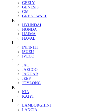
GEELY
GENESIS
GM
GREAT WALL
H
HYUNDAI
HONDA
HAIMA
HAVAL
I
INFINITI
ISUZU
IVECO
J
JAC
JAECOO
JAGUAR
JEEP
JOYLONG
K
KIA
KAIYI
L
LAMBORGHINI
LANCIA