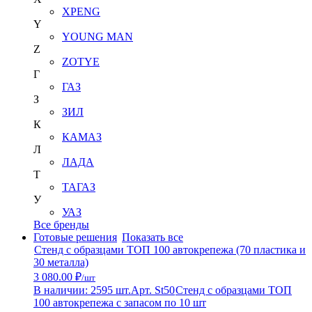
XPENG
Y
YOUNG MAN
Z
ZOTYE
Г
ГАЗ
З
ЗИЛ
К
КАМАЗ
Л
ЛАДА
Т
ТАГАЗ
У
УАЗ
Все бренды
Готовые решения
Показать все
Стенд с образцами ТОП 100 автокрепежа (70 пластика и
30 металла)
3 080.00 ₽
/шт
В наличии: 2595 шт.
Арт. St50
Стенд с образцами ТОП
100 автокрепежа с запасом по 10 шт