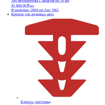
300 автокрепежа с запасом по 10 шт
41 660.00 ₽
/шт
В наличии: 2604 шт.
Арт. St61
Крепеж для легковых авто
Клипсы, пистоны