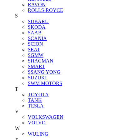
RAVON
ROLLS-ROYCE
S
SUBARU
SKODA
SAAB
SCANIA
SCION
SEAT
SGMW
SHACMAN
SMART
SSANG YONG
SUZUKI
SWM MOTORS
T
TOYOTA
TANK
TESLA
V
VOLKSWAGEN
VOLVO
W
WULING
X