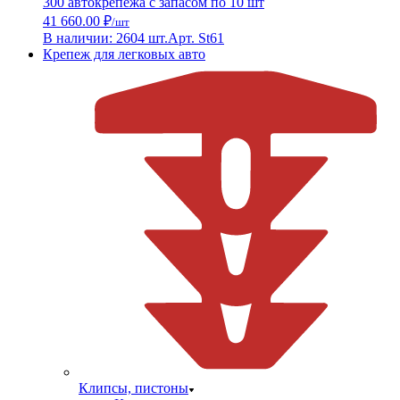
300 автокрепежа с запасом по 10 шт
41 660.00 ₽
/шт
В наличии: 2604 шт.
Арт. St61
Крепеж для легковых авто
Клипсы, пистоны