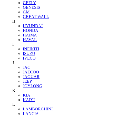
GEELY
GENESIS
GM
GREAT WALL
H
HYUNDAI
HONDA
HAIMA
HAVAL
I
INFINITI
ISUZU
IVECO
J
JAC
JAECOO
JAGUAR
JEEP
JOYLONG
K
KIA
KAIYI
L
LAMBORGHINI
LANCIA