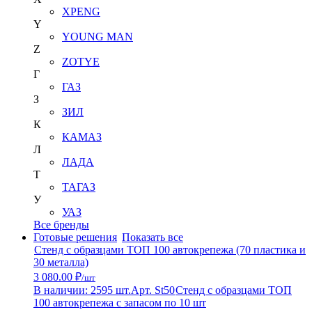
XPENG
Y
YOUNG MAN
Z
ZOTYE
Г
ГАЗ
З
ЗИЛ
К
КАМАЗ
Л
ЛАДА
Т
ТАГАЗ
У
УАЗ
Все бренды
Готовые решения
Показать все
Стенд с образцами ТОП 100 автокрепежа (70 пластика и
30 металла)
3 080.00 ₽
/шт
В наличии: 2595 шт.
Арт. St50
Стенд с образцами ТОП
100 автокрепежа с запасом по 10 шт