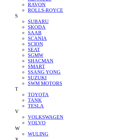
RAVON
ROLLS-ROYCE
S
SUBARU
SKODA
SAAB
SCANIA
SCION
SEAT
SGMW
SHACMAN
SMART
SSANG YONG
SUZUKI
SWM MOTORS
T
TOYOTA
TANK
TESLA
V
VOLKSWAGEN
VOLVO
W
WULING
X