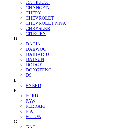
CADILLAC
CHANGAN
CHERY
CHEVROLET
CHEVROLET NIVA
CHRYSLER
CITROEN
D
DACIA
DAEWOO
DAIHATSU
DATSUN
DODGE
DONGFENG
DS
E
EXEED
F
FORD
FAW
FERRARI
FIAT
FOTON
G
GAC