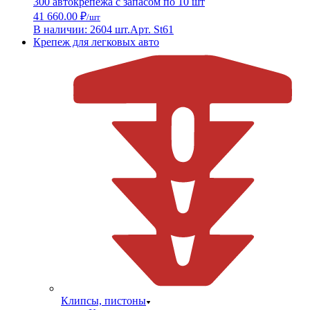
300 автокрепежа с запасом по 10 шт
41 660.00 ₽
/шт
В наличии: 2604 шт.
Арт. St61
Крепеж для легковых авто
Клипсы, пистоны