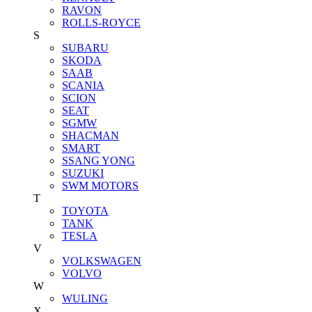
RAVON
ROLLS-ROYCE
S
SUBARU
SKODA
SAAB
SCANIA
SCION
SEAT
SGMW
SHACMAN
SMART
SSANG YONG
SUZUKI
SWM MOTORS
T
TOYOTA
TANK
TESLA
V
VOLKSWAGEN
VOLVO
W
WULING
X