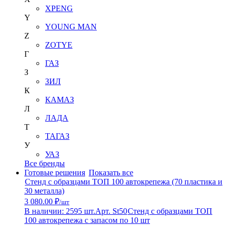
XPENG
Y
YOUNG MAN
Z
ZOTYE
Г
ГАЗ
З
ЗИЛ
К
КАМАЗ
Л
ЛАДА
Т
ТАГАЗ
У
УАЗ
Все бренды
Готовые решения
Показать все
Стенд с образцами ТОП 100 автокрепежа (70 пластика и
30 металла)
3 080.00 ₽
/шт
В наличии: 2595 шт.
Арт. St50
Стенд с образцами ТОП
100 автокрепежа с запасом по 10 шт