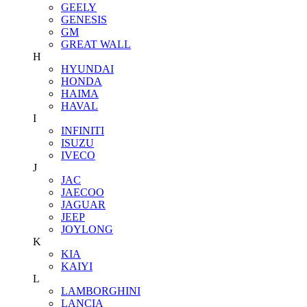
GEELY
GENESIS
GM
GREAT WALL
H
HYUNDAI
HONDA
HAIMA
HAVAL
I
INFINITI
ISUZU
IVECO
J
JAC
JAECOO
JAGUAR
JEEP
JOYLONG
K
KIA
KAIYI
L
LAMBORGHINI
LANCIA