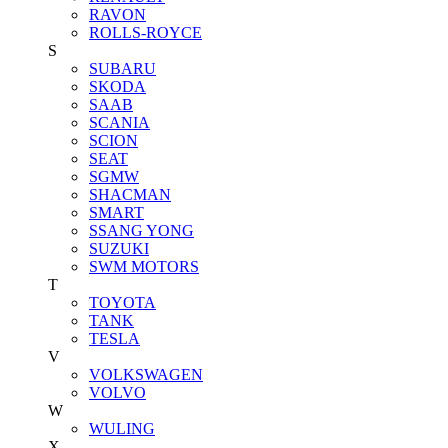
RAVON
ROLLS-ROYCE
S
SUBARU
SKODA
SAAB
SCANIA
SCION
SEAT
SGMW
SHACMAN
SMART
SSANG YONG
SUZUKI
SWM MOTORS
T
TOYOTA
TANK
TESLA
V
VOLKSWAGEN
VOLVO
W
WULING
X