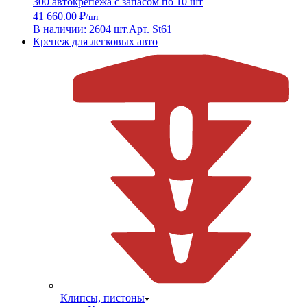
300 автокрепежа с запасом по 10 шт
41 660.00 ₽
/шт
В наличии: 2604 шт.
Арт. St61
Крепеж для легковых авто
Клипсы, пистоны