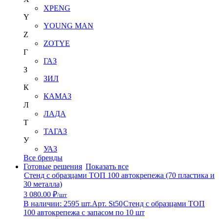
XPENG
Y
YOUNG MAN
Z
ZOTYE
Г
ГАЗ
З
ЗИЛ
К
КАМАЗ
Л
ЛАДА
Т
ТАГАЗ
У
УАЗ
Все бренды
Готовые решения
Показать все
Стенд с образцами ТОП 100 автокрепежа (70 пластика и
30 металла)
3 080.00 ₽
/шт
В наличии: 2595 шт.
Арт. St50
Стенд с образцами ТОП
100 автокрепежа с запасом по 10 шт