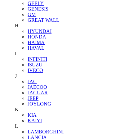
GEELY
GENESIS
GM
GREAT WALL
H
HYUNDAI
HONDA
HAIMA
HAVAL
I
INFINITI
ISUZU
IVECO
J
JAC
JAECOO
JAGUAR
JEEP
JOYLONG
K
KIA
KAIYI
L
LAMBORGHINI
LANCIA