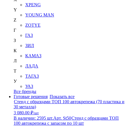
XPENG
Y
YOUNG MAN
Z
ZOTYE
Г
ГАЗ
З
ЗИЛ
К
КАМАЗ
Л
ЛАДА
Т
ТАГАЗ
У
УАЗ
Все бренды
Готовые решения
Показать все
Стенд с образцами ТОП 100 автокрепежа (70 пластика и
30 металла)
3 080.00 ₽
/шт
В наличии: 2595 шт.
Арт. St50
Стенд с образцами ТОП
100 автокрепежа с запасом по 10 шт