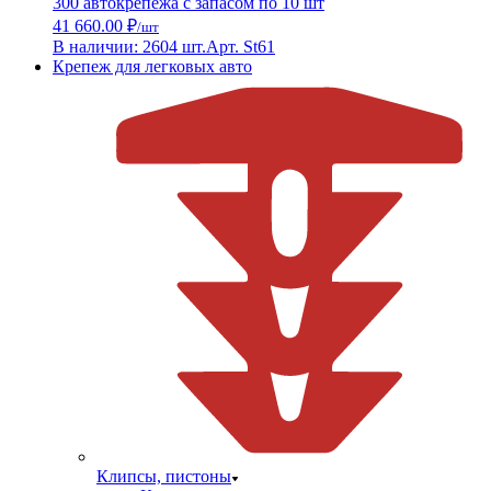
300 автокрепежа с запасом по 10 шт
41 660.00 ₽
/шт
В наличии: 2604 шт.
Арт. St61
Крепеж для легковых авто
Клипсы, пистоны