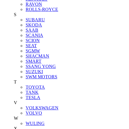
RAVON
ROLLS-ROYCE
S
SUBARU
SKODA
SAAB
SCANIA
SCION
SEAT
SGMW
SHACMAN
SMART
SSANG YONG
SUZUKI
SWM MOTORS
T
TOYOTA
TANK
TESLA
V
VOLKSWAGEN
VOLVO
W
WULING
X