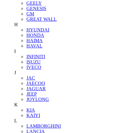
GEELY
GENESIS
GM
GREAT WALL
H
HYUNDAI
HONDA
HAIMA
HAVAL
I
INFINITI
ISUZU
IVECO
J
JAC
JAECOO
JAGUAR
JEEP
JOYLONG
K
KIA
KAIYI
L
LAMBORGHINI
LANCIA