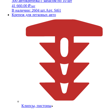
300 автокрепежа с запасом по 10 шт
41 660.00 ₽
/шт
В наличии: 2604 шт.
Арт. St61
Крепеж для легковых авто
Клипсы, пистоны