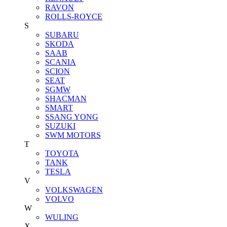
RAVON
ROLLS-ROYCE
S
SUBARU
SKODA
SAAB
SCANIA
SCION
SEAT
SGMW
SHACMAN
SMART
SSANG YONG
SUZUKI
SWM MOTORS
T
TOYOTA
TANK
TESLA
V
VOLKSWAGEN
VOLVO
W
WULING
X