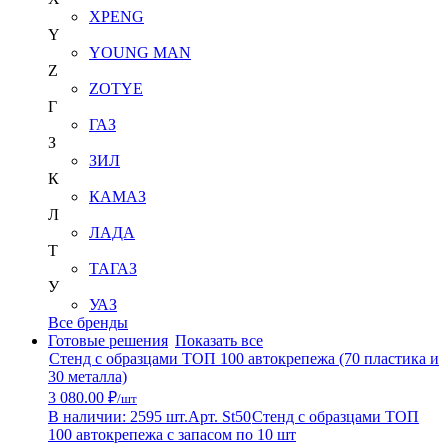
XPENG
Y
YOUNG MAN
Z
ZOTYE
Г
ГАЗ
З
ЗИЛ
К
КАМАЗ
Л
ЛАДА
Т
ТАГАЗ
У
УАЗ
Все бренды
Готовые решения
Показать все
Стенд с образцами ТОП 100 автокрепежа (70 пластика и
30 металла)
3 080.00 ₽
/шт
В наличии: 2595 шт.
Арт. St50
Стенд с образцами ТОП
100 автокрепежа с запасом по 10 шт