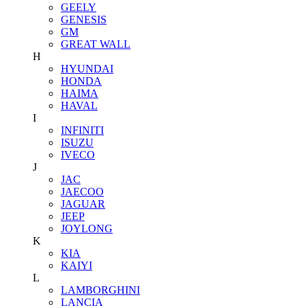
GEELY
GENESIS
GM
GREAT WALL
H
HYUNDAI
HONDA
HAIMA
HAVAL
I
INFINITI
ISUZU
IVECO
J
JAC
JAECOO
JAGUAR
JEEP
JOYLONG
K
KIA
KAIYI
L
LAMBORGHINI
LANCIA