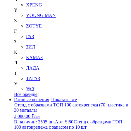
XPENG
Y
YOUNG MAN
Z
ZOTYE
Г
ГАЗ
З
ЗИЛ
К
КАМАЗ
Л
ЛАДА
Т
ТАГАЗ
У
УАЗ
Все бренды
Готовые решения
Показать все
Стенд с образцами ТОП 100 автокрепежа (70 пластика и
30 металла)
3 080.00 ₽
/шт
В наличии: 2595 шт.
Арт. St50
Стенд с образцами ТОП
100 автокрепежа с запасом по 10 шт