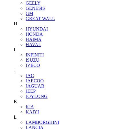
GEELY
GENESIS
GM
GREAT WALL
H
HYUNDAI
HONDA
HAIMA
HAVAL
I
INFINITI
ISUZU
IVECO
J
JAC
JAECOO
JAGUAR
JEEP
JOYLONG
K
KIA
KAIYI
L
LAMBORGHINI
LANCIA