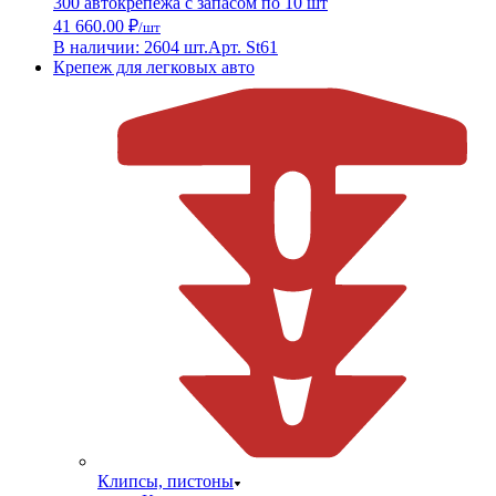
300 автокрепежа с запасом по 10 шт
41 660.00 ₽
/шт
В наличии: 2604 шт.
Арт. St61
Крепеж для легковых авто
Клипсы, пистоны