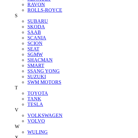
RAVON
ROLLS-ROYCE
S
SUBARU
SKODA
SAAB
SCANIA
SCION
SEAT
SGMW
SHACMAN
SMART
SSANG YONG
SUZUKI
SWM MOTORS
T
TOYOTA
TANK
TESLA
V
VOLKSWAGEN
VOLVO
W
WULING
X