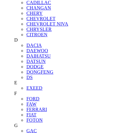
CADILLAC
CHANGAN
CHERY
CHEVROLET
CHEVROLET NIVA
CHRYSLER
CITROEN
D
DACIA
DAEWOO
DAIHATSU
DATSUN
DODGE
DONGFENG
DS
E
EXEED
F
FORD
FAW
FERRARI
FIAT
FOTON
G
GAC