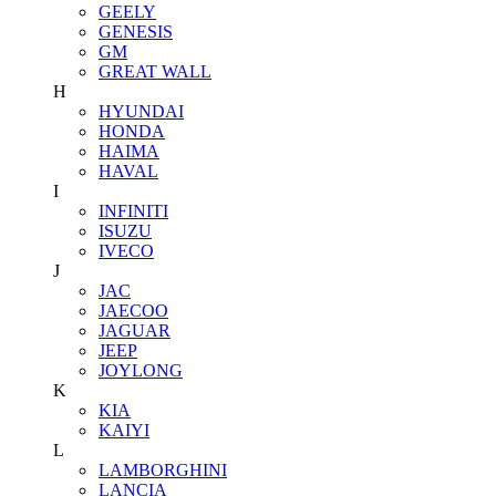
GEELY
GENESIS
GM
GREAT WALL
H
HYUNDAI
HONDA
HAIMA
HAVAL
I
INFINITI
ISUZU
IVECO
J
JAC
JAECOO
JAGUAR
JEEP
JOYLONG
K
KIA
KAIYI
L
LAMBORGHINI
LANCIA