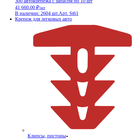
300 автокрепежа с запасом по 10 шт
41 660.00 ₽
/шт
В наличии: 2604 шт.
Арт. St61
Крепеж для легковых авто
Клипсы, пистоны