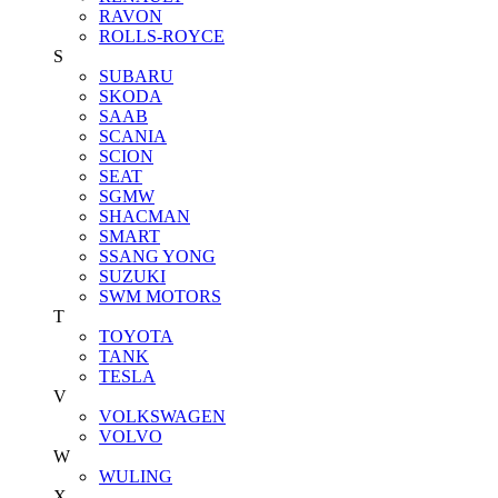
RAVON
ROLLS-ROYCE
S
SUBARU
SKODA
SAAB
SCANIA
SCION
SEAT
SGMW
SHACMAN
SMART
SSANG YONG
SUZUKI
SWM MOTORS
T
TOYOTA
TANK
TESLA
V
VOLKSWAGEN
VOLVO
W
WULING
X