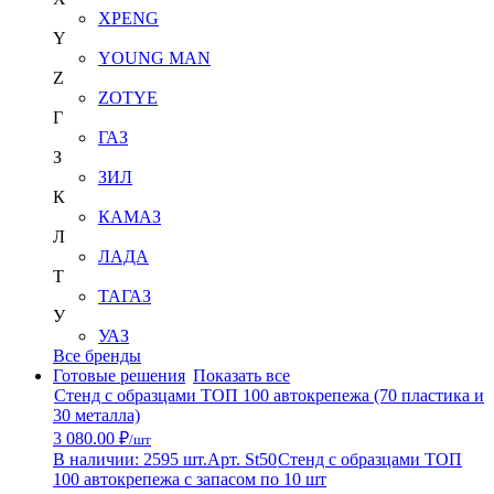
XPENG
Y
YOUNG MAN
Z
ZOTYE
Г
ГАЗ
З
ЗИЛ
К
КАМАЗ
Л
ЛАДА
Т
ТАГАЗ
У
УАЗ
Все бренды
Готовые решения
Показать все
Стенд с образцами ТОП 100 автокрепежа (70 пластика и
30 металла)
3 080.00 ₽
/шт
В наличии: 2595 шт.
Арт. St50
Стенд с образцами ТОП
100 автокрепежа с запасом по 10 шт