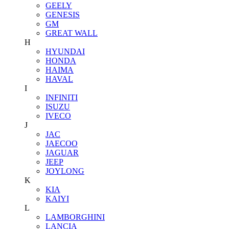
GEELY
GENESIS
GM
GREAT WALL
H
HYUNDAI
HONDA
HAIMA
HAVAL
I
INFINITI
ISUZU
IVECO
J
JAC
JAECOO
JAGUAR
JEEP
JOYLONG
K
KIA
KAIYI
L
LAMBORGHINI
LANCIA