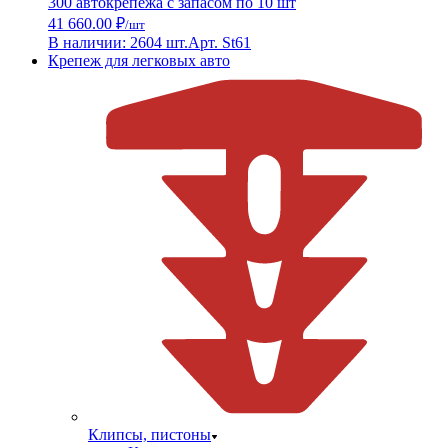
300 автокрепежа с запасом по 10 шт
41 660.00 ₽
/шт
В наличии: 2604 шт.
Арт. St61
Крепеж для легковых авто
Клипсы, пистоны