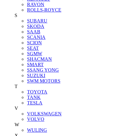
RAVON
ROLLS-ROYCE
S
SUBARU
SKODA
SAAB
SCANIA
SCION
SEAT
SGMW
SHACMAN
SMART
SSANG YONG
SUZUKI
SWM MOTORS
T
TOYOTA
TANK
TESLA
V
VOLKSWAGEN
VOLVO
W
WULING
X