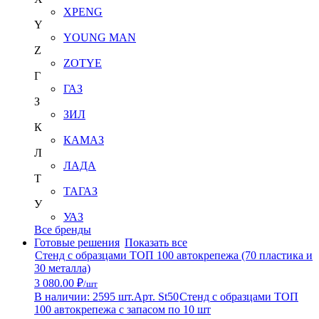
XPENG
Y
YOUNG MAN
Z
ZOTYE
Г
ГАЗ
З
ЗИЛ
К
КАМАЗ
Л
ЛАДА
Т
ТАГАЗ
У
УАЗ
Все бренды
Готовые решения
Показать все
Стенд с образцами ТОП 100 автокрепежа (70 пластика и
30 металла)
3 080.00 ₽
/шт
В наличии: 2595 шт.
Арт. St50
Стенд с образцами ТОП
100 автокрепежа с запасом по 10 шт