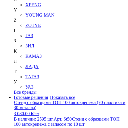
XPENG
Y
YOUNG MAN
Z
ZOTYE
Г
ГАЗ
З
ЗИЛ
К
КАМАЗ
Л
ЛАДА
Т
ТАГАЗ
У
УАЗ
Все бренды
Готовые решения
Показать все
Стенд с образцами ТОП 100 автокрепежа (70 пластика и
30 металла)
3 080.00 ₽
/шт
В наличии: 2595 шт.
Арт. St50
Стенд с образцами ТОП
100 автокрепежа с запасом по 10 шт