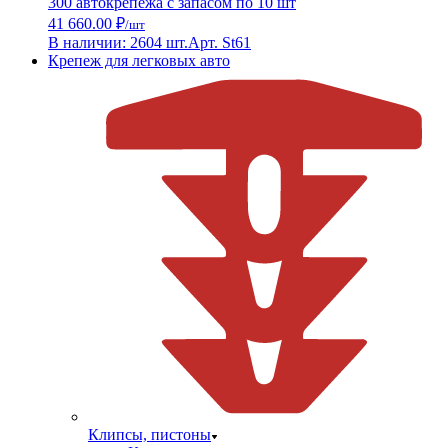
300 автокрепежа с запасом по 10 шт
41 660.00 ₽
/шт
В наличии: 2604 шт.
Арт. St61
Крепеж для легковых авто
Клипсы, пистоны