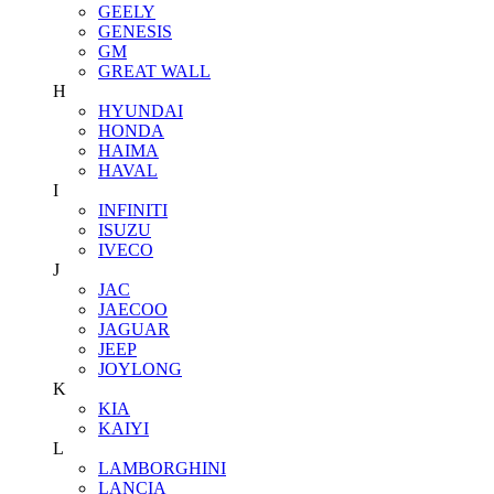
GEELY
GENESIS
GM
GREAT WALL
H
HYUNDAI
HONDA
HAIMA
HAVAL
I
INFINITI
ISUZU
IVECO
J
JAC
JAECOO
JAGUAR
JEEP
JOYLONG
K
KIA
KAIYI
L
LAMBORGHINI
LANCIA