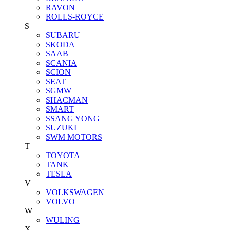
RAVON
ROLLS-ROYCE
S
SUBARU
SKODA
SAAB
SCANIA
SCION
SEAT
SGMW
SHACMAN
SMART
SSANG YONG
SUZUKI
SWM MOTORS
T
TOYOTA
TANK
TESLA
V
VOLKSWAGEN
VOLVO
W
WULING
X